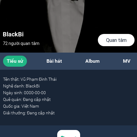
BlackBi
Quan tâm
72 người quan tâm
Tiểu sử
Bài hát
Album
MV
Tên thật:
Vũ Phạm Đình Thái
Nghệ danh:
BlackBi
Ngày sinh:
0000-00-00
Quê quán:
Đang cập nhật
Quốc gia:
Việt Nam
Giải thưởng:
Đang cập nhật