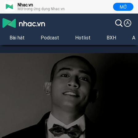
Nhac.vn
MỞ
Mở trong ứng dụng Nhac.vn
Bài hát
Podcast
Hotlist
BXH
Al