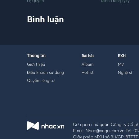
Lệ Quyên
Minh Trang LyLy
Bình luận
Thông tin
Bài hát
BXH
Giới thiệu
Album
MV
Điều khoản sử dụng
Hotlist
Nghệ sĩ
Quyền riêng tư
Cơ quan chủ quản Công ty Cổ phầ
Email: Nhac@vega.com.vn Tel: 02
Giấy phép MXH số 311/GP-BTTTT 