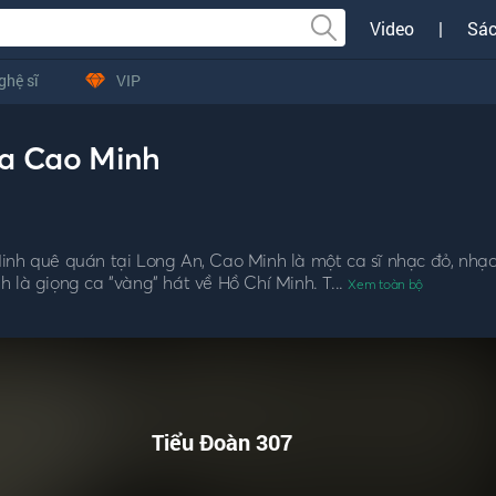
Video
|
Sác
ghệ sĩ
VIP
ủa Cao Minh
inh quê quán tại Long An, Cao Minh là một ca sĩ nhạc đỏ, nhạ
 là giọng ca "vàng" hát về Hồ Chí Minh. T...
Xem toàn bộ
Tiểu Đoàn 307