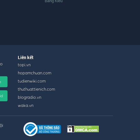
Bằng Kiều
Liên kết
ho
topi.vn
hopamchuan.com
tudienwiki.com
e
thuthuattienich.com
id
blogradio.vn
waka.vn
ội