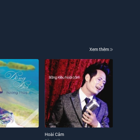
Thu Quyến Rũ
Cao Minh
Trở Về Dòng Sông Tuổi Thơ
Cao Minh
Xem thêm
Nhánh Lan Rừng
Cao Minh
Mùa Xuân Cưới Em
Cao Minh
,
Gia Nguyên
,
Tấn Đạt
Bài Ca Trường Sơn
Cao Minh
Lá Đổ Muôn Chiều
Cao Minh
Hoài Cảm