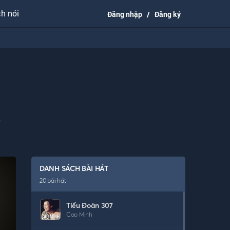
h nói
Đăng nhập
/
Đăng ký
c
DANH SÁCH BÀI HÁT
20
bài hát
Tiểu Đoàn 307
Cao Minh