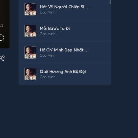
Hát Về Người Chiến Sĩ Việt Nam
Cao Minh
11
Mỗi Bước Ta Đi
Cao Minh
Hồ Chí Minh Đẹp Nhất Tên Người
Cao Minh
Quê Hương Anh Bộ Đội
Cao Minh
Em Như Áng Mây
Cao Minh
Tuổi Trẻ Thế Hệ Bác Hồ
Cao Minh
Tương Tư Chiều