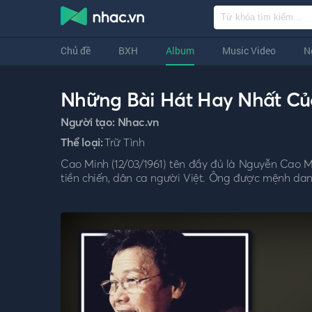
Chủ đề
BXH
Album
Music Video
N
Những Bài Hát Hay Nhất C
Người tạo:
Nhac.vn
Thể loại:
Trữ Tình
Cao Minh (12/03/1961) tên đầy đủ là Nguyễn Cao M
tiền chiến, dân ca người Việt. Ông được mệnh danh