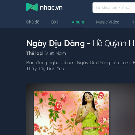
Chủ đề
BXH
Album
Music Video
N
Ngày Dịu Dàng -
Hồ Quỳnh 
Thể loại:
Việt Nam
Bạn đang nghe album: Ngày Dịu Dàng của ca sĩ: H
Thấy Tôi, Tình Yêu