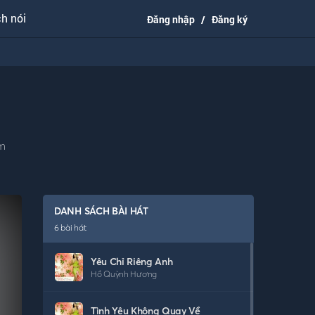
h nói
Đăng nhập
/
Đăng ký
ìm
DANH SÁCH BÀI HÁT
6
bài hát
Yêu Chỉ Riêng Anh
Hồ Quỳnh Hương
Tình Yêu Không Quay Về