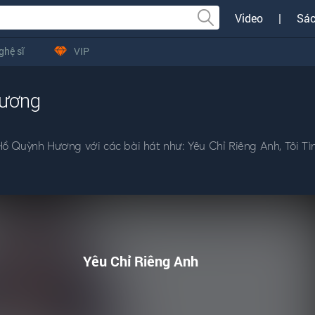
Video
|
Sác
ghệ sĩ
VIP
Hương
ồ Quỳnh Hương với các bài hát như: Yêu Chỉ Riêng Anh, Tôi T
Yêu Chỉ Riêng Anh