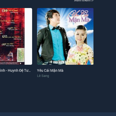
Nghèo Mà Có Tình - Huynh Đệ Tương Tàn
Yêu Cái Mặn Mà
Lê Sang