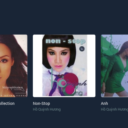
llection
Non-Stop
Anh
Hồ Quỳnh Hương
Hồ Quỳnh Hươn