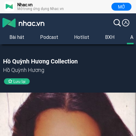
Nhac.vn
MỞ
Mở trong ứng dụng Nhac.vn
Bài hát
Podcast
Hotlist
BXH
Al
Hồ Quỳnh Hương Collection
Hồ Quỳnh Hương
Lưu lại