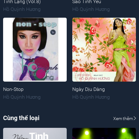
Tĩnh Lặng (Vol.8)
Sao Tình Yêu
Hồ Quỳnh Hương
Hồ Quỳnh Hương
Non-Stop
Ngày Dịu Dàng
Hồ Quỳnh Hương
Hồ Quỳnh Hương
Cùng thể loại
Xem thêm