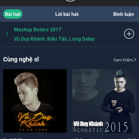
Bài hát
Lời bài hát
Bình luận
Mashup Bolero 2017
1
,
,
Vũ Duy Khánh
Kiều Tấn
Long Delay
Cùng nghệ sĩ
Xem thêm