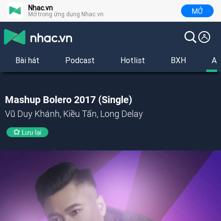
Nhac.vn
MỞ
Mở trong ứng dụng Nhac.vn
Bài hát
Podcast
Hotlist
BXH
Al
Mashup Bolero 2017 (Single)
Vũ Duy Khánh, Kiều Tấn, Long Delay
Lưu lại