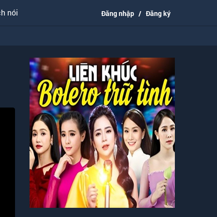
h nói
Đăng nhập
/
Đăng ký