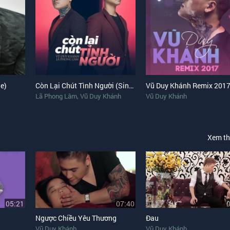
le)
Còn Lại Chút Tình Người (Single)
Vũ Duy Khánh Remix 201
,
Lã Phong Lâm
Vũ Duy Khánh
Vũ Duy Khánh
Xem t
05:21
07:40
Ngược Chiều Yêu Thương
Đau
Vũ Duy Khánh
Vũ Duy Khánh