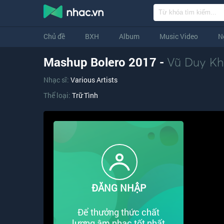
Chủ đề
BXH
Album
Music Video
N
Mashup Bolero 2017 -
Vũ Duy K
Nhạc sĩ:
Various Artists
Thể loại:
Trữ Tình
ĐĂNG NHẬP
Để thưởng thức chất
lượng âm nhạc tốt nhất