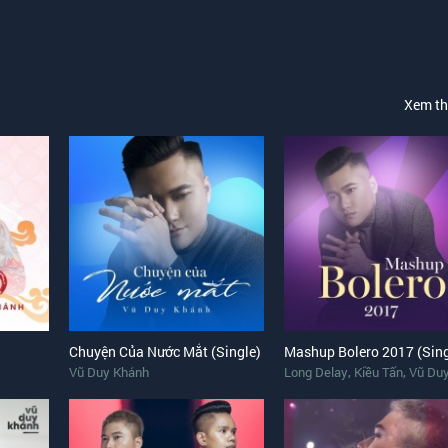
 bay.
Xem t
hông?
Chuyện Của Nước Mắt (Single)
Mashup Bolero 2017 (Sing
,
,
Vũ Duy Khánh
Long Delay
Kiều Tấn
Vũ Duy 