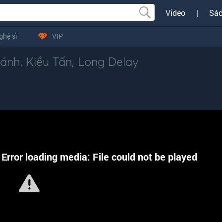
Video
|
Sác
ghệ sĩ
VIP
hánh
,
Kiều Tấn
,
Long Delay
Error loading media: File could not be played