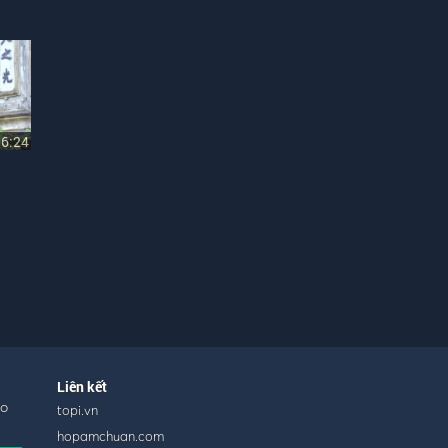
06:24
Liên kết
ho
topi.vn
hopamchuan.com