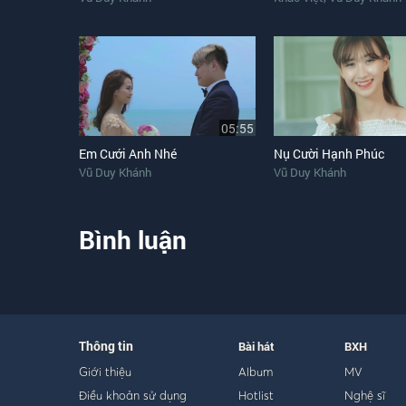
2. Người ơi nay hết rồi
Tình duyên lìa hai lối
Giờ em đi với đời
Anh về lòng tê tái
Lệ rơi trong tiếng cười.
05:55
Em Cưới Anh Nhé
Nụ Cười Hạnh Phúc
Xin Gọi Nhau Là Cố Nhân
Vũ Duy Khánh
Vũ Duy Khánh
Sáng tác: Song Ngọc
Bình luận
[ĐK:]
Thu đến thu đi cho lá vàng lại bay
Em theo bước về nhà ai
Ân tình xưa đã lỡ
Thông tin
Bài hát
BXH
Thời gian nào bôi xoá
Giới thiệu
Album
MV
Kỷ niệm đầu ai đành lòng quên?
Điều khoản sử dụng
Hotlist
Nghệ sĩ