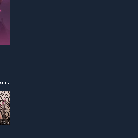
7
hêm
04:35