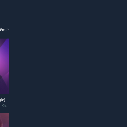
hêm
le)
Khánh