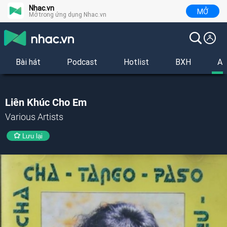
Nhac.vn
MỞ
Mở trong ứng dụng Nhac.vn
Bài hát
Podcast
Hotlist
BXH
Al
Liên Khúc Cho Em
Various Artists
Lưu lại