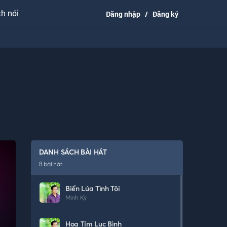
h nói
Đăng nhập
/
Đăng ký
DANH SÁCH BÀI HÁT
8
bài hát
Biển Lúa Tình Tôi
Minh Kỳ
Hoa Tím Lục Bình