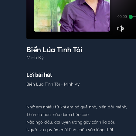
00:00
Biển Lúa Tình Tôi
Minh Kỳ
Lời bài hát
Biển Lúa Tình Tôi - Minh Kỳ
Nhớ em nhiều từ khi em bỏ quê nhà, biển đời mênh,
Thân cơ hàn, nào dám chèo cao
Nào ngờ đâu, đôi uyên ương gãy cánh lìa đôi,
Người vu quy ôm mối tình chôn vào lòng thôi