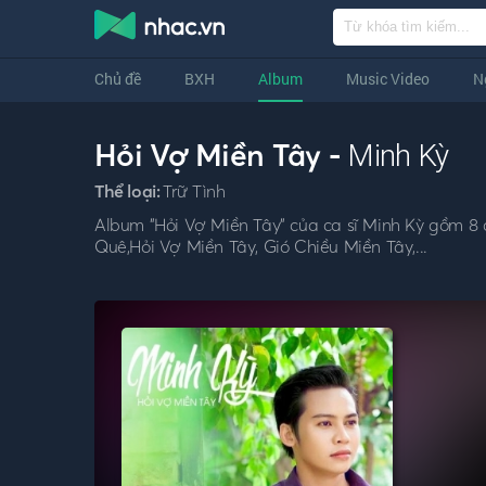
Chủ đề
BXH
Album
Music Video
N
Hỏi Vợ Miền Tây -
Minh Kỳ
Thể loại:
Trữ Tình
Album "Hỏi Vợ Miền Tây" của ca sĩ Minh Kỳ gồm 8 c
Quê,Hỏi Vợ Miền Tây, Gió Chiều Miền Tây,...