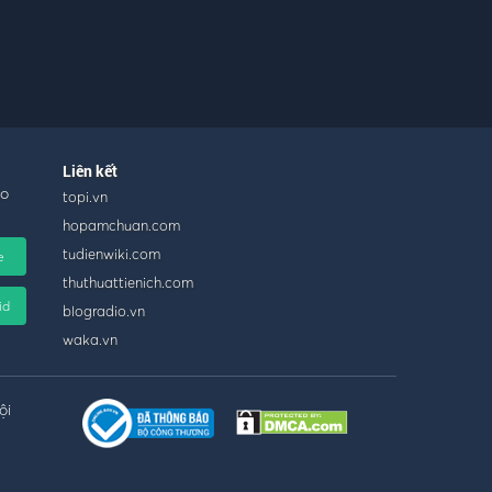
Liên kết
ho
topi.vn
hopamchuan.com
tudienwiki.com
e
thuthuattienich.com
id
blogradio.vn
waka.vn
ội