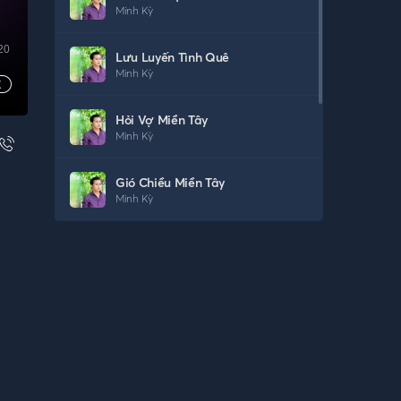
Minh Kỳ
20
Lưu Luyến Tình Quê
Minh Kỳ
Hỏi Vợ Miền Tây
Minh Kỳ
Gió Chiều Miền Tây
Minh Kỳ
Tóc Trắng Me Bay
Minh Kỳ
Ngày Đầu Xuân
Minh Kỳ
Nguyện Cầu Chí Tôn
Minh Kỳ