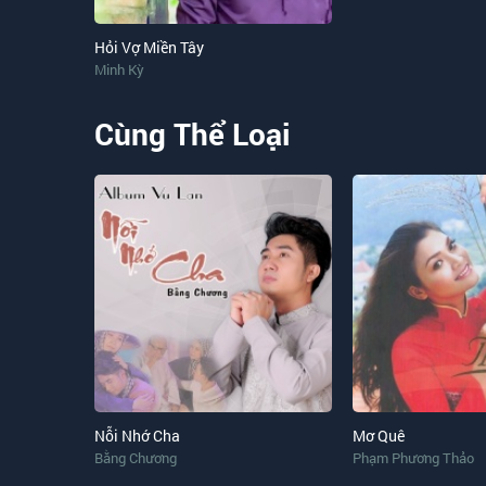
Thương lúa mãi ngọt ngào trên môi
Người sao mãi bỏ nhau đi rồi
Hỏi Vợ Miền Tây
Tình tôi biển lúa ngút ngàn nào vơi...
Minh Kỳ
Cùng Thể Loại
Nỗi Nhớ Cha
Mơ Quê
Bằng Chương
Phạm Phương Thảo