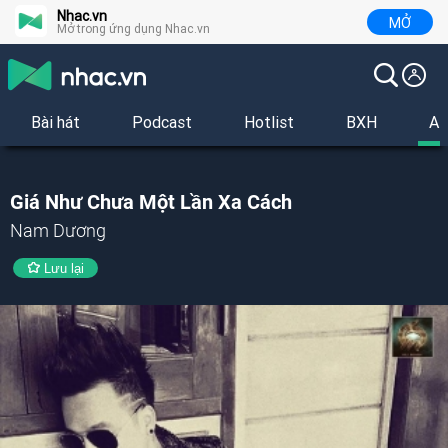
Nhac.vn
MỞ
Mở trong ứng dụng Nhac.vn
Bài hát
Podcast
Hotlist
BXH
Al
Giá Như Chưa Một Lần Xa Cách
Nam Dương
Lưu lại