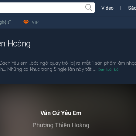
Video
|
Sác
ghệ sĩ
VIP
ên Hoàng
Cách Yêu em ..bất ngờ quay trở laị ra mắt 1 sản phẩm âm nhạ
...Những ca khuc trong Single lân này tất ...
Xem toàn bộ
Vẫn Cứ Yêu Em
Phương Thiên Hoàng