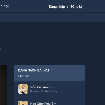
h nói
Đăng nhập
/
Đăng ký
c
DANH SÁCH BÀI HÁT
5
bài hát
Vẫn Cứ Yêu Em
Phương Thiên Hoàng
Học Cách Yêu Em