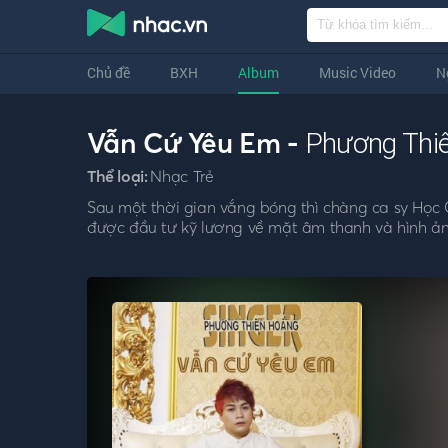
Chủ đề
BXH
Album
Music Video
N
Vẫn Cứ Yêu Em -
Phương Thi
Thể loại:
Nhạc Trẻ
Sau một thời gian vắng bóng thì chàng ca sy Học 
được đầu tư kỹ lương về mặt âm thanh và hình ảnh.