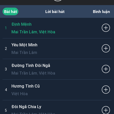
Bài hát
Lời bài hát
Bình luận
Định Mệnh
1
,
Mai Trần Lâm
Việt Hòa
Yêu Một Mình
2
Mai Trần Lâm
Đường Tình Đôi Ngã
3
,
Mai Trần Lâm
Việt Hòa
Hương Tình Cũ
4
Việt Hòa
Đôi Ngã Chia Ly
5