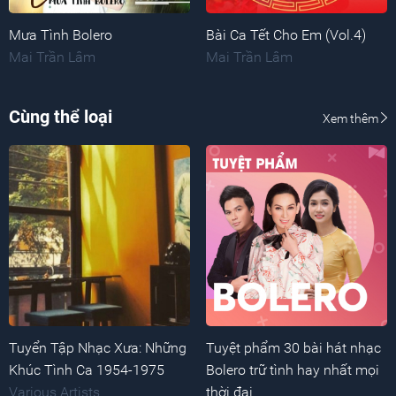
Mưa Tình Bolero
Bài Ca Tết Cho Em (Vol.4)
Mai Trần Lâm
Mai Trần Lâm
Cùng thể loại
Xem thêm
Tuyển Tập Nhạc Xưa: Những
Tuyệt phẩm 30 bài hát nhạc
Khúc Tình Ca 1954-1975
Bolero trữ tình hay nhất mọi
Various Artists
thời đại