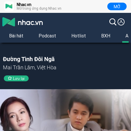
Nhac.vn
MỞ
Mở trong ứng dụng Nhac.vn
Bài hát
Podcast
Hotlist
BXH
Al
Đường Tình Đôi Ngã
Mai Trần Lâm, Việt Hòa
Lưu lại