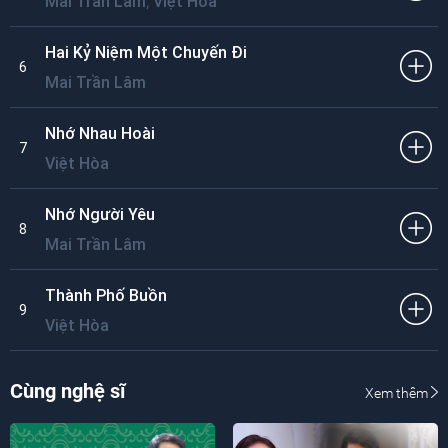
,
Mai Trần Lâm
Việt Hòa
Hai Kỷ Niệm Một Chuyến Đi
6
Mai Trần Lâm
Nhớ Nhau Hoài
7
Việt Hòa
Nhớ Người Yêu
8
Mai Trần Lâm
Thành Phố Buồn
9
Việt Hòa
Cùng nghệ sĩ
Xem thêm