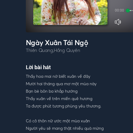
00:00
Ngày Xuân Tái Ngộ
Thiên Quang,Hồng Quyên
Lời bài hát
Thấy hoa mai nở biết xuân về đây
Mười hai tháng qua mơ một mùa này
Bạn bè bôn ba khắp hướng
Thấy xuân về trên miền quê hương
Ta được phút tương phùng yêu thương.
Có cô thôn nữ ước một mùa xuân
Người yêu sẽ mang thật nhiều quà mừng