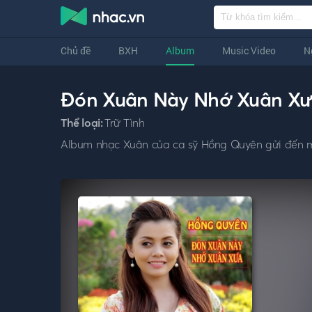
Chủ đề
BXH
Album
Music Video
N
Đón Xuân Này Nhớ Xuân Xư
Thể loại:
Trữ Tình
Album nhạc Xuân của ca sỹ Hồng Quyên gửi đến 