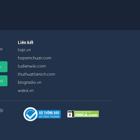
Liên kết
ho
topi.vn
hopamchuan.com
tudienwiki.com
e
thuthuattienich.com
id
blogradio.vn
waka.vn
ội