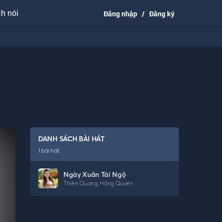
h nói
Đăng nhập
/
Đăng ký
DANH SÁCH BÀI HÁT
1
bài hát
Ngày Xuân Tái Ngộ
Thiên Quang
,
Hồng Quyên