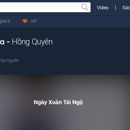
Video
|
Sác
ghệ sĩ
VIP
a -
Hồng Quyên
mọi người
Ngày Xuân Tái Ngộ