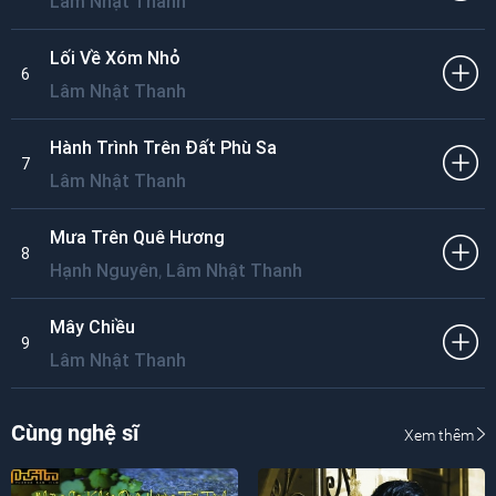
Lâm Nhật Thanh
Lối Về Xóm Nhỏ
6
Lâm Nhật Thanh
Hành Trình Trên Đất Phù Sa
7
Lâm Nhật Thanh
Mưa Trên Quê Hương
8
,
Hạnh Nguyên
Lâm Nhật Thanh
Mây Chiều
9
Lâm Nhật Thanh
Cùng nghệ sĩ
Xem thêm