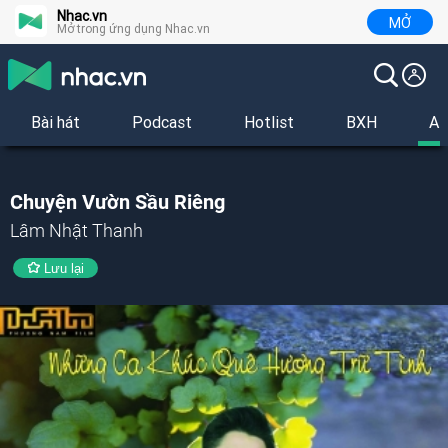
Nhac.vn
MỞ
Mở trong ứng dụng Nhac.vn
Bài hát
Podcast
Hotlist
BXH
Al
Chuyện Vườn Sầu Riêng
Lâm Nhật Thanh
Lưu lại