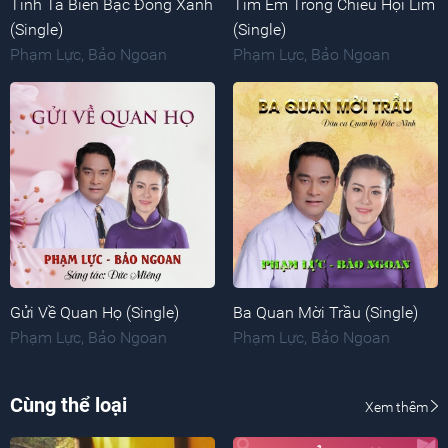
Tình Ta Biển Bạc Đồng Xanh
Tìm Em Trong Chiều Hội Lim
(Single)
(Single)
Phạm Lực
,
Bảo Ngoan
Phạm Lực
,
Bảo Ngoan
Gửi Về Quan Họ (Single)
Ba Quan Mời Trầu (Single)
Phạm Lực
,
Bảo Ngoan
Phạm Lực
,
Bảo Ngoan
Cùng thể loại
Xem thêm