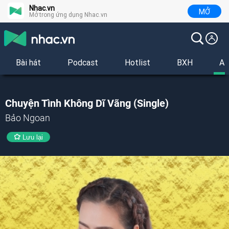
Nhac.vn
MỞ
Mở trong ứng dụng Nhac.vn
Bài hát
Podcast
Hotlist
BXH
Al
Chuyện Tình Không Dĩ Vãng (Single)
Bảo Ngoan
Lưu lại