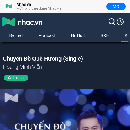
Nhac.vn
MỞ
Mở trong ứng dụng Nhac.vn
Bài hát
Podcast
Hotlist
BXH
Al
Chuyến Đò Quê Hương (Single)
Hoàng Minh Viễn
Lưu lại