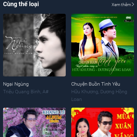
Cùng thể loại
Xem thêm
Ngại Ngùng
Chuyện Buồn Tình Yêu
Triệu Quang Bình
,
A#
Hữu Khương
,
Dương Hồng
Loan