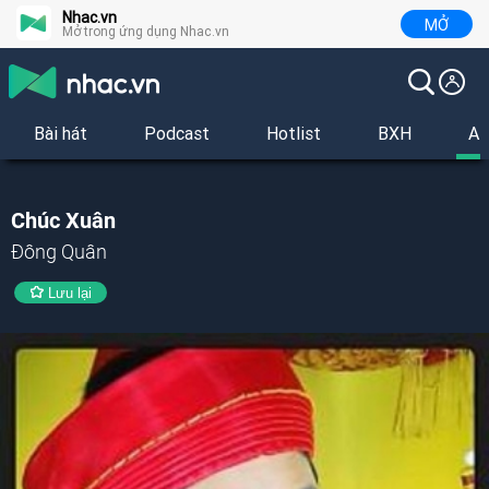
Nhac.vn
MỞ
Mở trong ứng dụng Nhac.vn
Bài hát
Podcast
Hotlist
BXH
Al
Chúc Xuân
Đông Quân
Lưu lại