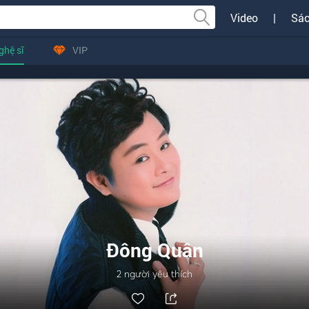
Video
|
Sác
ghệ sĩ
VIP
Đông Quân
2
người yêu thích