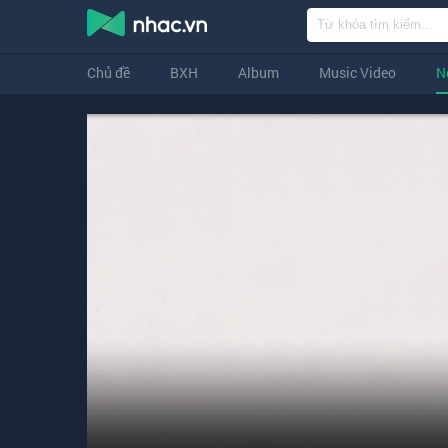
Chủ đề
BXH
Album
Music Video
N