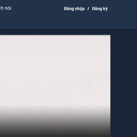
h nói
Đăng nhập
/
Đăng ký