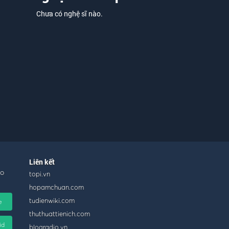
Chưa có nghệ sĩ nào.
Liên kết
ho
topi.vn
hopamchuan.com
tudienwiki.com
e
thuthuattienich.com
id
blogradio.vn