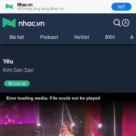
Nhac.vn
MỞ
Mở trong ứng dụng Nhac.vn
Bài hát
Podcast
Hotlist
BXH
Al
Yêu
Kim San San
Lưu lại
Error loading media: File could not be played