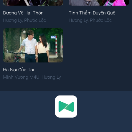
Đường Về Hai Thôn
Tình Thắm Duyên Quê
Hương Ly
,
Phước Lộc
Hương Ly
,
Phước Lộc
Hà Nội Của Tôi
Minh Vương M4U
,
Hương Ly