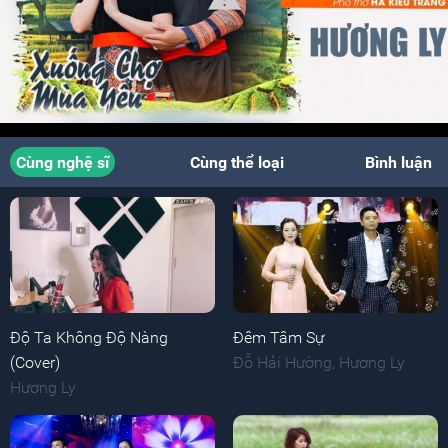
Cùng nghệ sĩ
Cùng thể loại
Bình luận
Độ Ta Không Độ Nàng
Đêm Tâm Sự
(Cover)
Đỗ Hải Hường
,
Hương Ly
Hương Ly