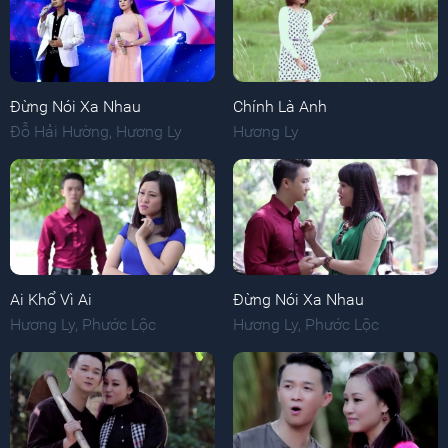
Đừng Nói Xa Nhau
Chính Là Anh
Đỗ Hải Hường
,
Hương Ly
Hương Ly
Ai Khổ Vì Ai
Đừng Nói Xa Nhau
Hương Ly
,
Phước Lộc
Hương Ly
,
Phước Lộc