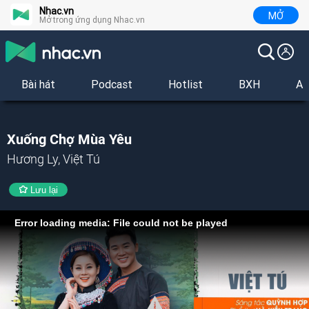
Nhac.vn
MỞ
Mở trong ứng dụng Nhac.vn
Bài hát
Podcast
Hotlist
BXH
Al
Xuống Chợ Mùa Yêu
Hương Ly, Việt Tú
Lưu lại
Error loading media: File could not be played