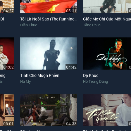
04:27
05:11
 Đi
Tôi Là Ngôi Sao (The Running Man Version)
Hiền Thục
Tăng Phúc
04:02
04:42
ơng
Tình Cho Muộn Phiền
Dạ Khúc
ến
Hà My
Hồ Trung Dũng
06:01
04:38