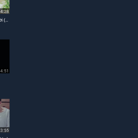
04:28
Giấc Mơ Chỉ Của Một Người (Sổ Tay Cảm Xúc)
04:51
03:55