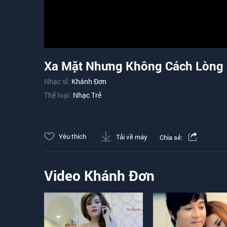
Xa Mặt Nhưng Không Cách Lòng
Nhạc sĩ:
Khánh Đơn
Thể loại:
Nhạc Trẻ
Yêu thích
Tải về máy
Chia sẻ:
Video Khánh Đơn