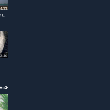
04:33
Xa Mặt Nhưng Không Cách Lòng
03:40
hêm