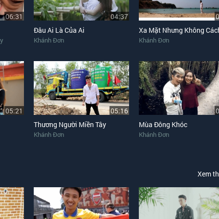
06:31
04:37
Đâu Ai Là Của Ai
uy
Khánh Đơn
Khánh Đơn
05:21
05:16
Thương Người Miền Tây
Mùa Đông Khóc
Khánh Đơn
Khánh Đơn
Xem t