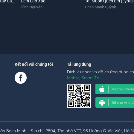
Có Quên Được Đâu (Sổ Tay Cảm Xúc)
Đêm Lao Xao
Tôi Muốn Quên Em (Lyrics
Đình Nguyên
Phan Mạnh Quỳnh
Kết nối với chúng tôi
Tải ứng dụng
Dịch vụ nhac.vn đã có ứng dụng c
Mobile
,
Smart TV
Tải cho iphon
Tải cho Andro
n Bạch Minh - Địa chỉ: P804, Tòa nhà VET, 98 Hoàng Quốc Việt, Hà N