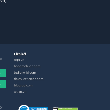
 Ver)
Liên kết
ho
topi.vn
hopamchuan.com
tudienwiki.com
e
thuthuattienich.com
id
blogradio.vn
waka.vn
ội