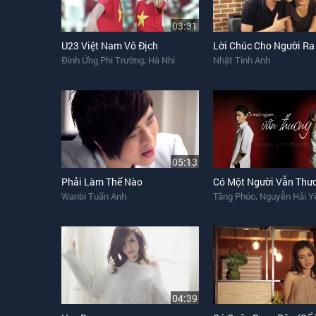
03:31
U23 Việt Nam Vô Địch
Lời Chúc Cho Người Ra
,
Đinh Ứng Phi Trường
Hà Nhi
Nhật Tinh Anh
05:13
Phải Làm Thế Nào
Có Một Người Vẫn Thư
,
Wanbi Tuấn Anh
Tăng Phúc
Nguyễn Hải Y
04:39