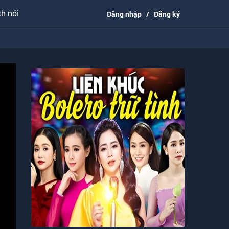
h nói
Đăng nhập
/
Đăng ký