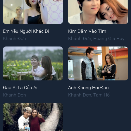
Em Yêu Người Khác Đi
Kim Đâm Vào Tim
Khánh Đơn
Khánh Đơn
,
Hoàng Gia Huy
Đâu Ai Là Của Ai
Anh Không Hôi Đâu
Khánh Đơn
Khánh Đơn
,
Tam Hổ