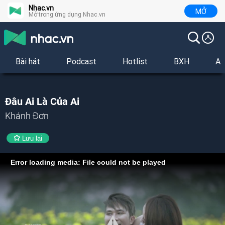
Nhac.vn
MỞ
Mở trong ứng dụng Nhac.vn
Bài hát
Podcast
Hotlist
BXH
Al
Đâu Ai Là Của Ai
Khánh Đơn
Lưu lại
Error loading media: File could not be played