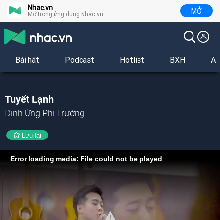
Nhac.vn
MỞ
Mở trong ứng dụng Nhac.vn
Bài hát
Podcast
Hotlist
BXH
Al
Tuyết Lạnh
Đinh Ứng Phi Trường
Lưu lại
Error loading media: File could not be played