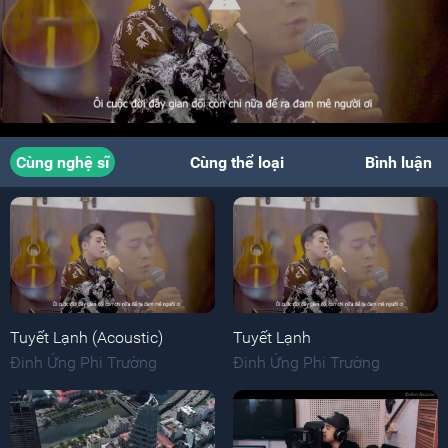
Cùng nghệ sĩ
Cùng thể loại
Bình luận
Tuyết Lạnh (Acoustic)
Tuyết Lạnh
Đinh Ứng Phi Trường
Đinh Ứng Phi Trường