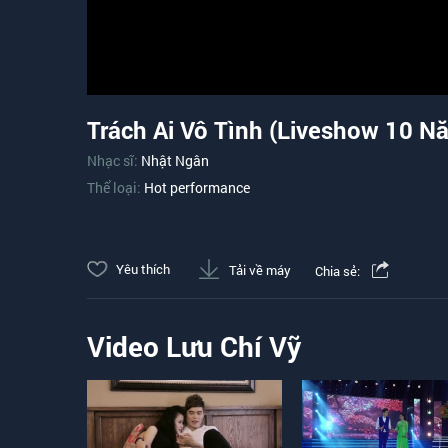
Trách Ai Vô Tình (Liveshow 10 N
Nhạc sĩ:
Nhật Ngân
Thể loại:
Hot performance
Yêu thích
Tải về máy
Chia sẻ:
Video Lưu Chí Vỹ