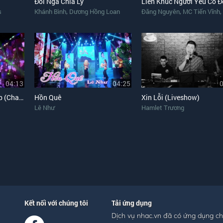
Đôi Ngã Chia Ly
Liên Khúc Người Yêu Cô 
,
,
,
s
Khánh Bình
Dương Hồng Loan
Đăng Nguyên
MC Tiến Vĩnh
04:13
04:25
Trăm Năm Tình Mãi Đẹp (Cha Cha Cha)
Hồn Quê
Xin Lỗi (Liveshow)
Lê Như
Hamlet Trương
Kết nối với chúng tôi
Tải ứng dụng
Dịch vụ nhac.vn đã có ứng dụng c