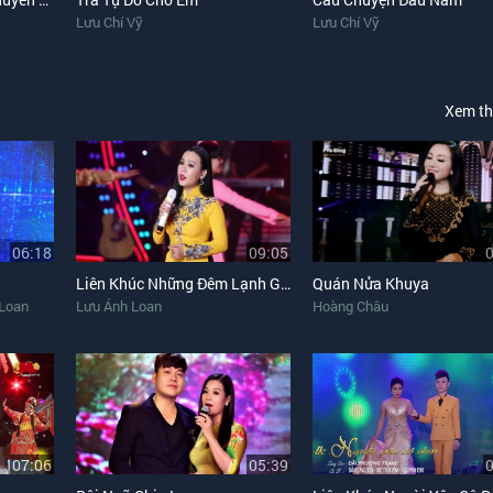
Lưu Chí Vỹ
Lưu Chí Vỹ
Xem t
06:18
09:05
Liên Khúc Những Đêm Lạnh Giá, Chút Kỷ Niệm Buồn
Quán Nửa Khuya
Loan
Lưu Ánh Loan
Hoàng Châu
07:06
05:39