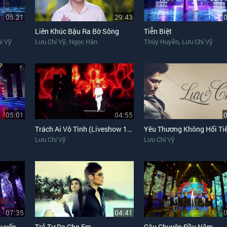
05:21
29:43
Liên Khúc Bậu Ra Bờ Sông
Tiễn Biệt
,
,
í Vỹ
Lưu Chí Vỹ
Ngọc Hân
Thúy Huyền
Lưu Chí Vỹ
05:01
04:55
Trách Ai Vô Tình (Liveshow 10 Năm Tái Ngộ)
Yêu Thương Không Hối Ti
Lưu Chí Vỹ
Lưu Chí Vỹ
07:35
04:41
Liên Khúc Xóm Đêm, Chuyến Tàu Hoàng Hôn, Người Ngoài Phố
Trả Tự Do Cho Em
Câu Chuyện Đầu Năm