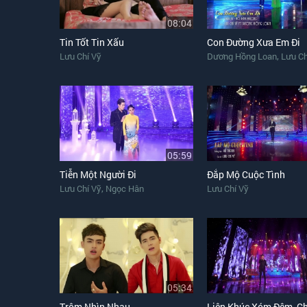
08:04
Tin Tốt Tin Xấu
Con Đường Xưa Em Đi
,
Lưu Chí Vỹ
Dương Hồng Loan
Lưu Ch
05:59
Tiễn Một Người Đi
Đắp Mộ Cuộc Tình
,
Lưu Chí Vỹ
Ngọc Hân
Lưu Chí Vỹ
05:34
Trộm Nhìn Nhau