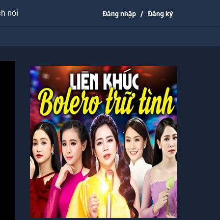
h nói
Đăng nhập
/
Đăng ký