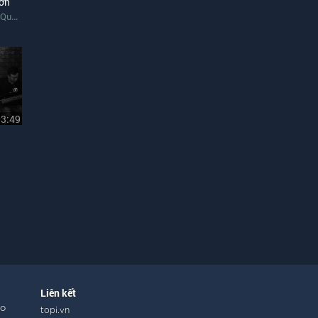
Đơn
Quỳnh Kim
03:49
Liên kết
ho
topi.vn