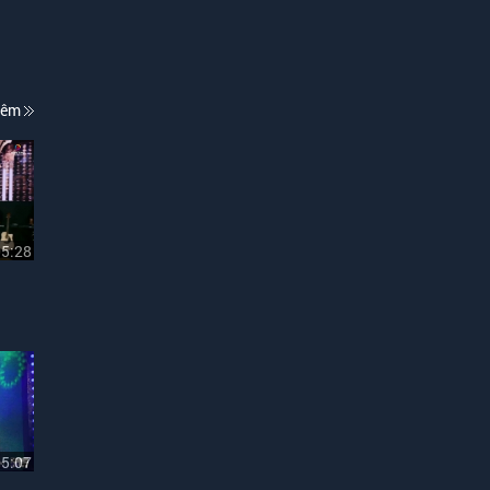
hêm
05:28
05:07