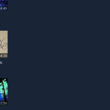
04:49
04:20
ếc
03:56