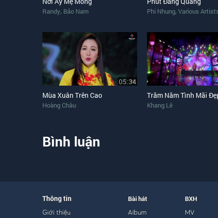
Nơi Ấy Mẹ Mong
Phút Đăng Quang
,
,
Randy
Bảo Nam
Phi Nhung
Various Artist
05:34
Mùa Xuân Trên Cao
Hoàng Châu
Khang Lê
Bình luận
Thông tin
Bài hát
BXH
Giới thiệu
Album
MV