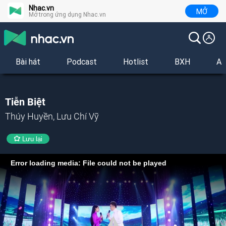
Nhac.vn
MỞ
Mở trong ứng dụng Nhac.vn
Bài hát
Podcast
Hotlist
BXH
Al
Tiễn Biệt
Thúy Huyền, Lưu Chí Vỹ
Lưu lại
Error loading media: File could not be played