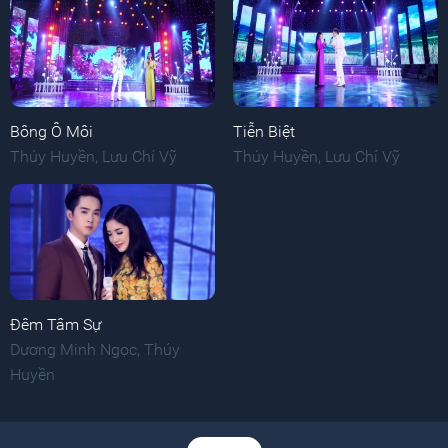
Bông Ô Môi
Tiễn Biệt
Thúy Huyền
,
Lưu Chí Vỹ
Thúy Huyền
,
Lưu Chí Vỹ
Đêm Tâm Sự
Dương Minh Ngọc
,
Thúy
Huyền