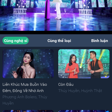
Cùng nghệ sĩ
Cùng thể loại
Bình luận
Liên Khúc Mưa Buồn Vào
Còn Đâu
Đêm, Đông Về Nhớ Anh
Thúy Huyền
,
Huỳnh Thật
Phương Anh Bolero
,
Thúy
Huyền