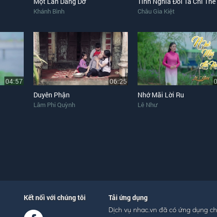
Một Lần Dang Dở
Tình Nghĩa Đôi Ta Chỉ Thế
Khánh Bình
Châu Gia Kiệt
04:57
06:25
Duyên Phận
Nhớ Mãi Lời Ru
Lâm Phi Quỳnh
Lê Như
Kết nối với chúng tôi
Tải ứng dụng
Dịch vụ nhac.vn đã có ứng dụng c