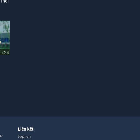
 Thôi
05:24
Liên kết
ho
topi.vn