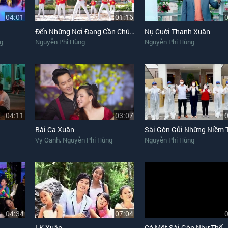
04:01
01:16
Đến Những Nơi Đang Cần Chúng Ta (Dance Version)
Nụ Cười Thanh Xuân
g
Nguyễn Phi Hùng
Nguyễn Phi Hùng
04:11
03:07
Bài Ca Xuân
,
Vy Oanh
Nguyễn Phi Hùng
Nguyễn Phi Hùng
04:34
07:04
LK Xuân
Có Một Sài Gòn Như Thế