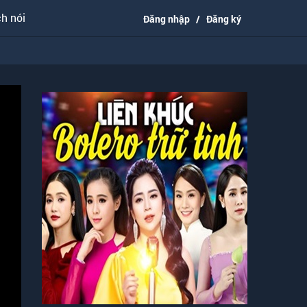
h nói
Đăng nhập
/
Đăng ký