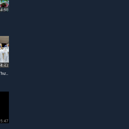
04:58
04:43
Sài Gòn Gửi Những Niềm Thương
05:47