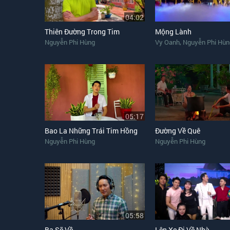
04:02
Thiên Đường Trong Tim
Mộng Lành
,
Nguyễn Phi Hùng
Vy Oanh
Nguyễn Phi Hùn
05:17
Bao La Những Trái Tim Hồng
Đường Về Quê
Nguyễn Phi Hùng
Nguyễn Phi Hùng
05:58
Ba Sẽ Về
Lên Xe Đi Về Nhà