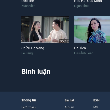
Ước Thề
Nếu Hai Đứa Mình
Xuân Viên
Ngân Thoa
05:12
Chiều Hạ Vàng
Hà Tiên
Lê Sang
Lưu Ánh Loan
Bình luận
Thông tin
Bài hát
BXH
Giới thiệu
Album
MV