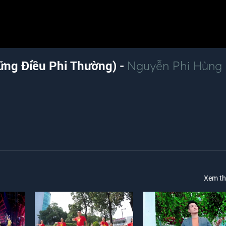
ững Điều Phi Thường) -
Nguyễn Phi Hùng
Xem t