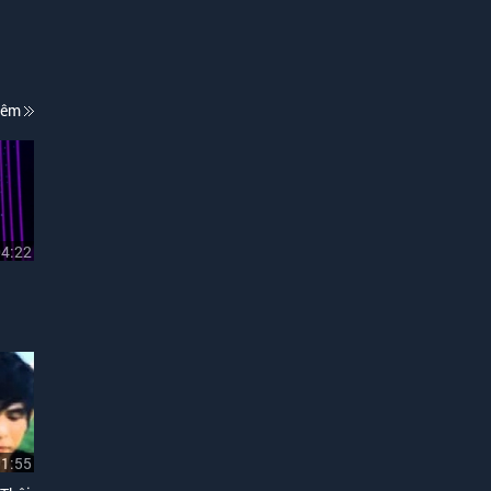
hêm
04:22
01:55