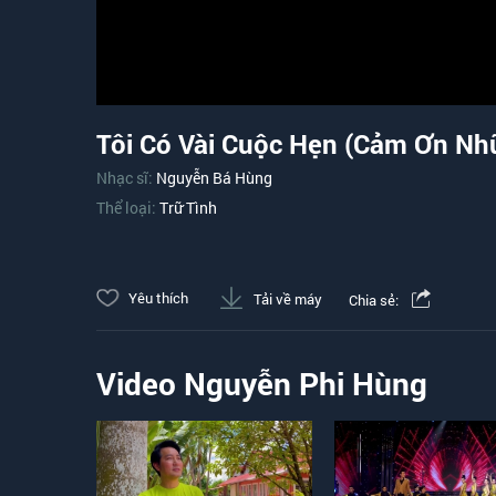
Tôi Có Vài Cuộc Hẹn (Cảm Ơn Nh
Nhạc sĩ:
Nguyễn Bá Hùng
Thể loại:
Trữ Tình
Yêu thích
Tải về máy
Chia sẻ:
Video Nguyễn Phi Hùng