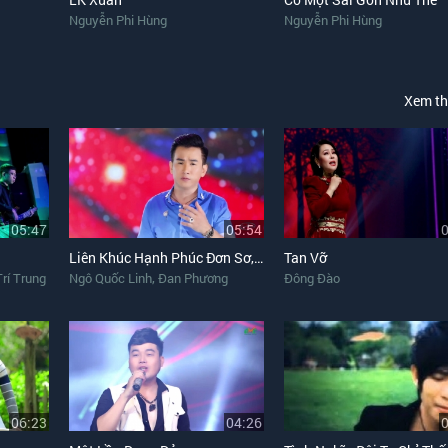
Nguyễn Phi Hùng
Nguyễn Phi Hùng
Xem t
05:47
05:54
Liên Khúc Hạnh Phúc Đơn Sơ, Tình Dại Khờ
Tan Vỡ
,
rí Trung
Ngô Quốc Linh
Đan Phương
Đông Đào
06:23
04:26