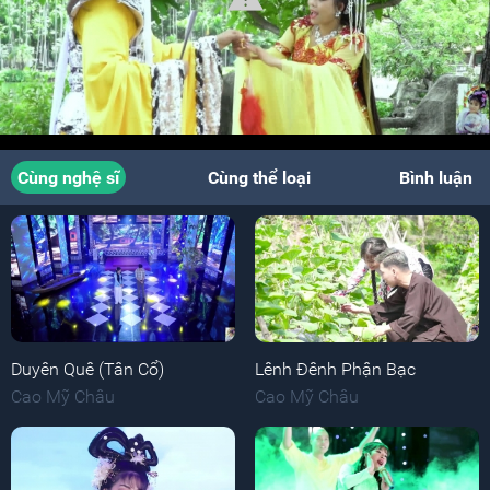
Cùng nghệ sĩ
Cùng thể loại
Bình luận
Duyên Quê (Tân Cổ)
Lênh Đênh Phận Bạc
Cao Mỹ Châu
Cao Mỹ Châu