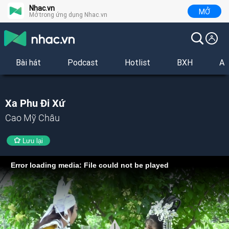
Nhac.vn
MỞ
Mở trong ứng dụng Nhac.vn
Bài hát
Podcast
Hotlist
BXH
Al
Xa Phu Đi Xứ
Cao Mỹ Châu
Lưu lại
Error loading media: File could not be played