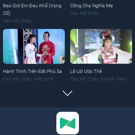
Bao Giờ Em Đau Khổ (Vọng
Công Cha Nghĩa Mẹ
Cổ)
Cao Mỹ Châu
Cao Mỹ Châu
Hành Trình Trên Đất Phù Sa
Lỡ Lời Ước Thề
Cao Mỹ Châu
,
Hiền Linh
Cao Mỹ Châu
,
Khánh Nam