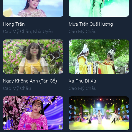
Hồng Trần
Mưa Trên Quê Hương
Cao Mỹ Châu
,
Nhã Uyên
Cao Mỹ Châu
Ngày Không Anh (Tân Cổ)
Xa Phu Đi Xứ
Cao Mỹ Châu
Cao Mỹ Châu