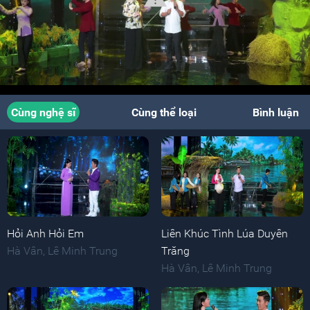
Cùng nghệ sĩ
Cùng thể loại
Bình luận
Hỏi Anh Hỏi Em
Liên Khúc Tình Lúa Duyên
Hà Vân
,
Lê Minh Trung
Trăng
Hà Vân
,
Lê Minh Trung