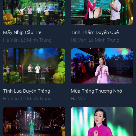
Mấy Nhịp Cầu Tre
Tình Thắm Duyên Quê
Hà Vân
,
Lê Minh Trung
Hà Vân
,
Lê Minh Trung
Tình Lúa Duyên Trăng
Mùa Trăng Thương Nhớ
Hà Vân
,
Lê Minh Trung
Hà Vân