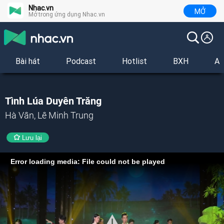
Nhac.vn
MỞ
Mở trong ứng dụng Nhac.vn
Bài hát
Podcast
Hotlist
BXH
Al
Tình Lúa Duyên Trăng
Hà Vân, Lê Minh Trung
Lưu lại
Error loading media: File could not be played