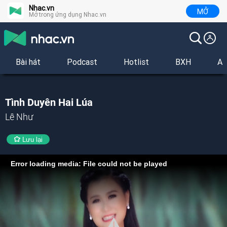
Nhac.vn
MỞ
Mở trong ứng dụng Nhac.vn
Bài hát
Podcast
Hotlist
BXH
Al
Tình Duyên Hai Lúa
Lê Như
Lưu lại
Error loading media: File could not be played