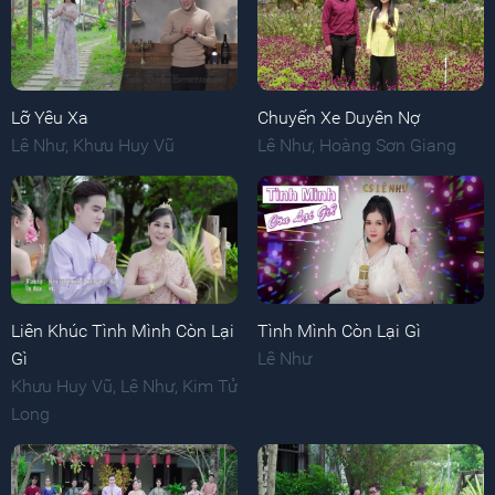
Lỡ Yêu Xa
Chuyến Xe Duyên Nợ
Lê Như
,
Khưu Huy Vũ
Lê Như
,
Hoàng Sơn Giang
Liên Khúc Tình Mình Còn Lại
Tình Mình Còn Lại Gì
Gì
Lê Như
Khưu Huy Vũ
,
Lê Như
,
Kim Tử
Long