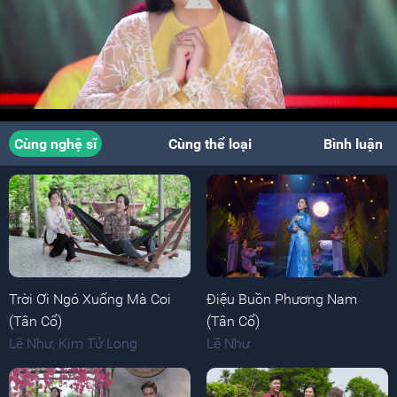
Cùng nghệ sĩ
Cùng thể loại
Bình luận
Trời Ơi Ngó Xuống Mà Coi
Điệu Buồn Phương Nam
(Tân Cổ)
(Tân Cổ)
Lê Như
,
Kim Tử Long
Lê Như