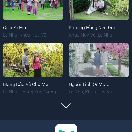
Cưới Đi Em
Phượng Hồng Nên Đôi
Lê Như
,
Khưu Huy Vũ
Khưu Huy Vũ
,
Lê Như
Mang Dâu Về Cho Mẹ
Người Tình Ơi Mơ Gì
Lê Như
,
Hoàng Sơn Giang
Lê Như
,
Khưu Huy Vũ