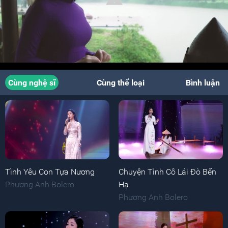
Cùng nghệ sĩ
Cùng thể loại
Bình luận
Tình Yêu Con Tựa Nương
Chuyện Tình Cô Lái Đò Bến
Phương Anh Bolero
Hạ
Phương Anh Bolero