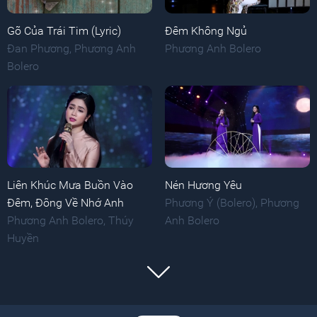
Gõ Của Trái Tim (Lyric)
Đêm Không Ngủ
Đan Phương
,
Phương Anh
Phương Anh Bolero
Bolero
Liên Khúc Mưa Buồn Vào
Nén Hương Yêu
Đêm, Đông Về Nhớ Anh
Phương Ý (Bolero)
,
Phương
Phương Anh Bolero
,
Thúy
Anh Bolero
Huyền