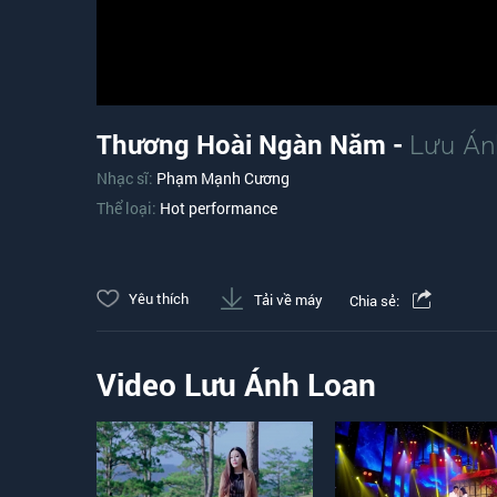
Thương Hoài Ngàn Năm -
Lưu Án
Nhạc sĩ:
Phạm Mạnh Cương
Thể loại:
Hot performance
Yêu thích
Tải về máy
Chia sẻ:
Video Lưu Ánh Loan