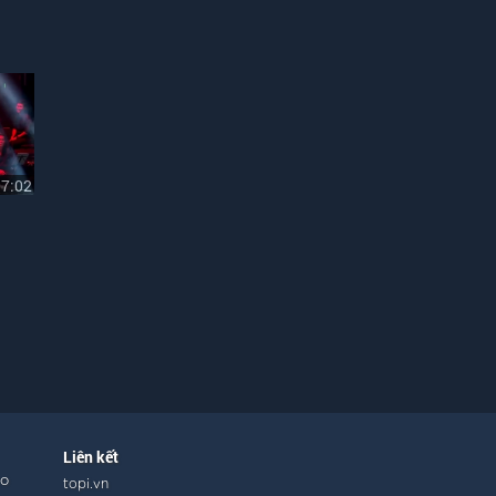
07:02
Liên kết
ho
topi.vn