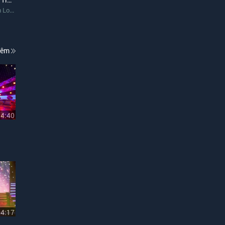
Loan
hêm
04:40
04:17