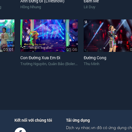
Anh Đừng Đi (Liveshow)
Đam Mê
g
Hồng Nhung
Lê Duy
05:01
05:06
Con Đường Xưa Em Đi
Đường Cong
,
Trường Nguyên
Quân Bảo (Bolero)
Thu Minh
Kết nối với chúng tôi
Tải ứng dụng
Dịch vụ nhac.vn đã có ứng dụng c