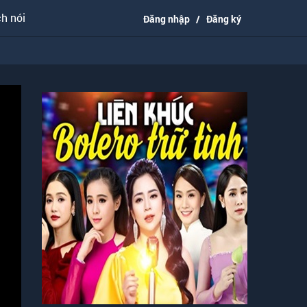
h nói
Đăng nhập
/
Đăng ký