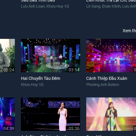
,
,
,
Lưu Ánh Loan
Khưu Huy Vũ
Lê Sang
Đoàn Minh
Lưu Ánh 
Xem t
05:24
03:54
Hai Chuyến Tàu Đêm
Cánh Thiệp Đầu Xuân
Khưu Huy Vũ
Phương Anh Bolero
04:39
05:36