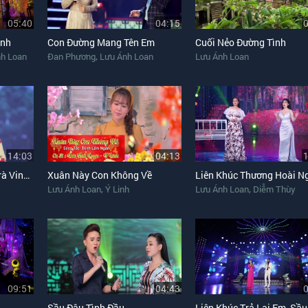
05:40
04:15
ình
Con Đường Mang Tên Em
Cuối Nẻo Đường Tình
,
h Loan
Đan Phương
Lưu Ánh Loan
Lưu Ánh Loan
14:03
04:13
Liên Khúc Thương Về Trà Vinh, Sóc Sờ Bai Sóc Trăng, Áo Mới Cà Mau
Xuân Này Con Không Về
,
,
Lưu Ánh Loan
Ý Linh
Lưu Ánh Loan
Diễm Thùy
09:51
04:43
Sầu Đâu Tình Đầu