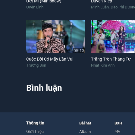
Ướt Mi (Minishow)
Duyên Kiếp
,
Uyên Linh
Minh Luân
Đào Phi Dươn
05:13
Cuộc Đời Có Mấy Lần Vui
Trăng Tròn Tháng Tư
Trường Sơn
Nhật Kim Anh
Bình luận
Thông tin
Bài hát
BXH
Giới thiệu
Album
MV