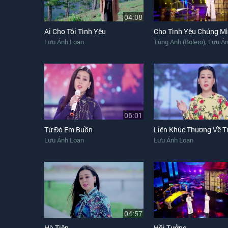
04:08
Ai Cho Tôi Tình Yêu
Cho Tình Yêu Chúng M
,
Lưu Ánh Loan
Tùng Anh (Bolero)
Lưu Án
06:01
Từ Đó Em Buồn
Lưu Ánh Loan
Lưu Ánh Loan
04:57
Hà Tiên
Hồi Tưởng