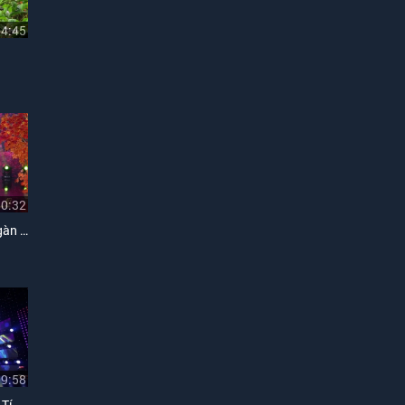
04:45
10:32
Liên Khúc Thương Hoài Ngàn Năm
09:58
Liên Khúc Trả Lại Em, Sầu Tím Thiệp Hồng