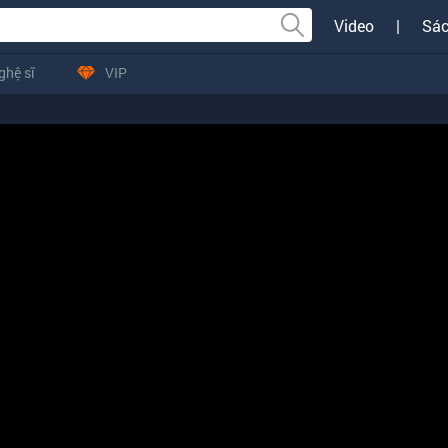
Video
|
Sác
ghệ sĩ
VIP