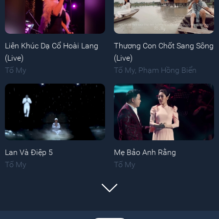
Liên Khúc Dạ Cổ Hoài Lang
Thương Con Chốt Sang Sông
(Live)
(Live)
Tố My
Tố My
,
Phạm Hồng Biển
Lan Và Điệp 5
Mẹ Bảo Anh Rằng
Tố My
Tố My