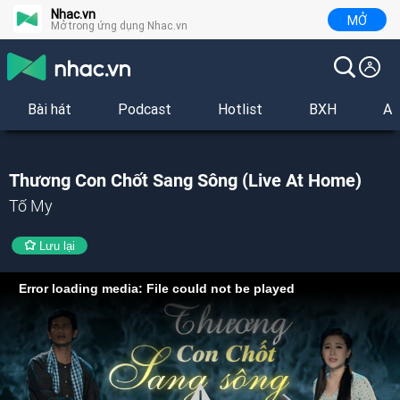
Nhac.vn
MỞ
Mở trong ứng dụng Nhac.vn
Bài hát
Podcast
Hotlist
BXH
Al
Thương Con Chốt Sang Sông (Live At Home)
Tố My
Lưu lại
Error loading media: File could not be played