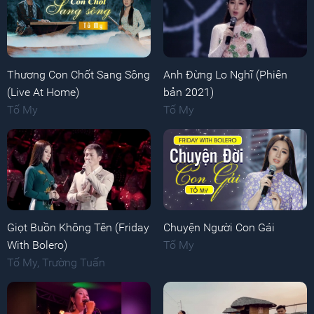
Thương Con Chốt Sang Sông
Anh Đừng Lo Nghĩ (Phiên
(Live At Home)
bản 2021)
Tố My
Tố My
Giọt Buồn Không Tên (Friday
Chuyện Người Con Gái
With Bolero)
Tố My
Tố My
,
Trường Tuấn