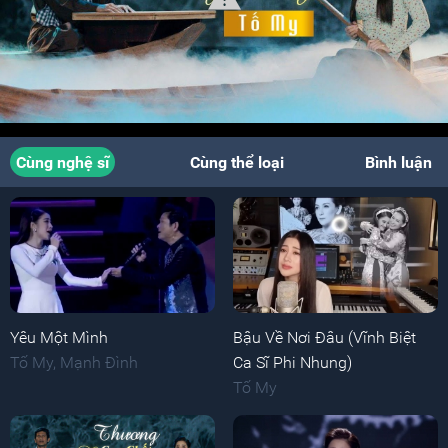
Cùng nghệ sĩ
Cùng thể loại
Bình luận
Yêu Một Mình
Bậu Về Nơi Đâu (Vĩnh Biệt
Tố My
,
Mạnh Đình
Ca Sĩ Phi Nhung)
Tố My