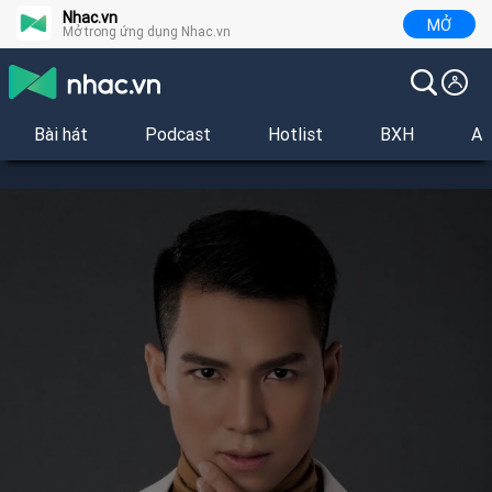
Nhac.vn
MỞ
Mở trong ứng dụng Nhac.vn
Bài hát
Podcast
Hotlist
BXH
Al