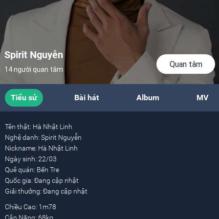
Spirit Nguyễn
Quan tâm
14 người quan tâm
Tiểu sử
Bài hát
Album
MV
Tên thật:
Hà Nhật Linh
Nghệ danh:
Spirit Nguyễn
Nickname:
Hà Nhật Linh
Ngày sinh:
22/03
Quê quán:
Bến Tre
Quốc gia:
Đang cập nhật
Giải thưởng:
Đang cập nhật
Chiều Cao: 1m78
Cân Nặng: 68kg