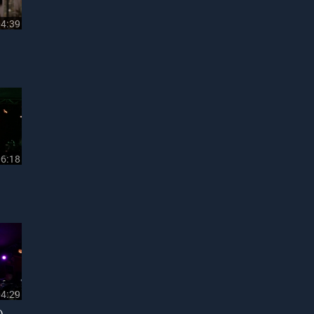
04:39
06:18
04:29
)