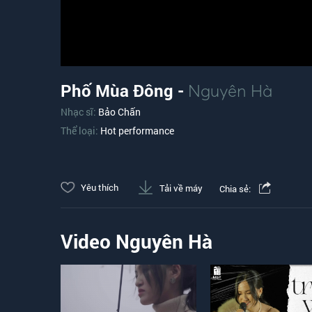
Phố Mùa Đông -
Nguyên Hà
Nhạc sĩ:
Bảo Chấn
Thể loại:
Hot performance
Yêu thích
Tải về máy
Chia sẻ:
Video Nguyên Hà