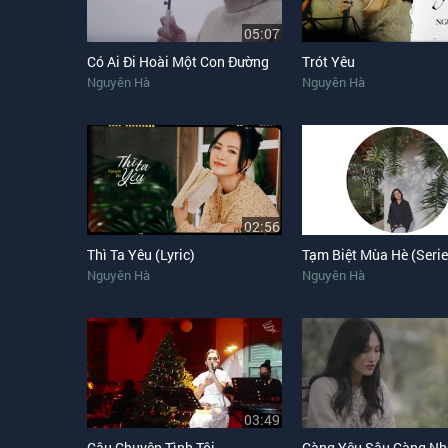
05:07
Có Ai Đi Hoài Một Con Đường
Trót Yêu
Nguyên Hà
Nguyên Hà
02:56
Thì Ta Yêu (Lyric)
Tạm Biệt Mùa Hè (Serie
Nguyên Hà
Nguyên Hà
03:49
Câu Chuyện Tình Tôi
Càng Yêu Sâu Càng Nh