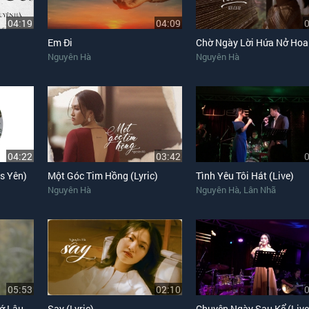
04:19
04:09
Em Đi
Chờ Ngày Lời Hứa Nở Hoa
Nguyên Hà
Nguyên Hà
04:22
03:42
s Yên)
Một Góc Tim Hồng (Lyric)
Tình Yêu Tôi Hát (Live)
,
Nguyên Hà
Nguyên Hà
Lân Nhã
05:53
02:10
ớ Lâu
Say (Lyric)
Chuyện Ngày Sau Kể (Live