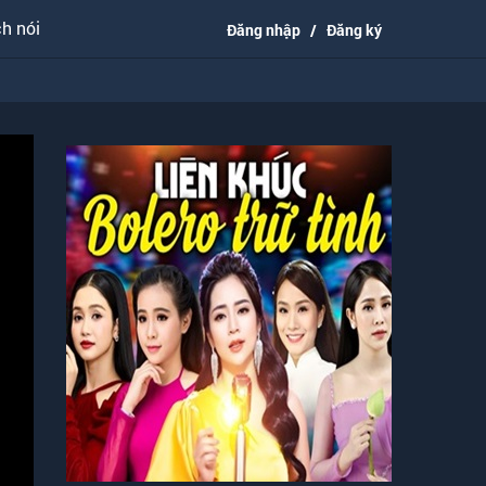
h nói
Đăng nhập
/
Đăng ký