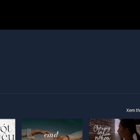
Xem t