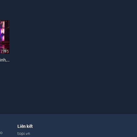
07:15
Liên Khúc Nói Với Người Tình, Đừng Nói Xa Nhau
Liên kết
ho
topi.vn