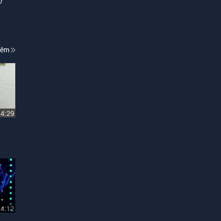
hêm
04:29
04:12