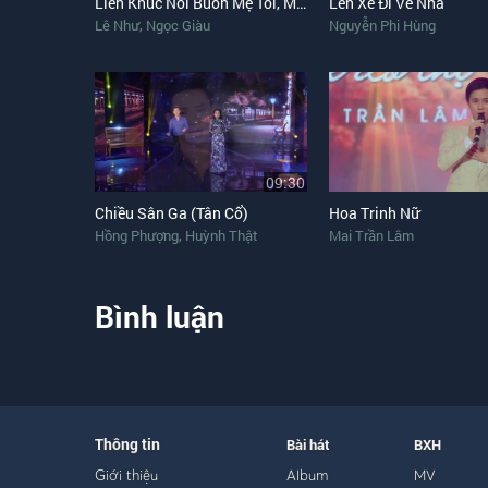
Liên Khúc Nỗi Buồn Mẹ Tôi, Mẹ Đợi Con Về (Tân Cổ)
Lên Xe Đi Về Nhà
,
Lê Như
Ngọc Giàu
Nguyễn Phi Hùng
09:30
Chiều Sân Ga (Tân Cổ)
Hoa Trinh Nữ
,
Hồng Phượng
Huỳnh Thật
Mai Trần Lâm
Bình luận
Thông tin
Bài hát
BXH
Giới thiệu
Album
MV