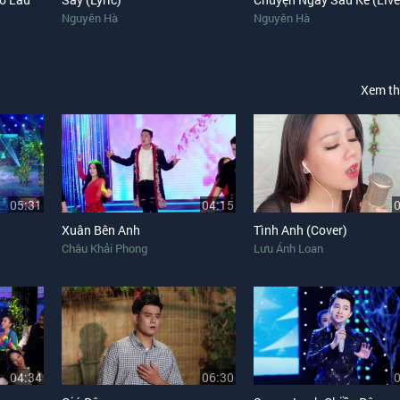
Nguyên Hà
Nguyên Hà
Xem t
05:31
04:15
Xuân Bên Anh
Tình Anh (Cover)
Châu Khải Phong
Lưu Ánh Loan
04:34
06:30