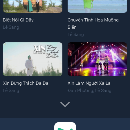
Biết Nói Gì Đây
Chuyện Tình Hoa Muống
Lê Sang
Biển
Lê Sang
Xin Đừng Trách Đa Đa
Xin Làm Người Xa Lạ
Lê Sang
Đan Phương
,
Lê Sang