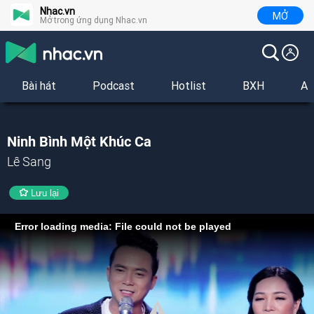
Nhac.vn
MỞ
Mở trong ứng dụng Nhac.vn
Bài hát
Podcast
Hotlist
BXH
Al
Ninh Bình Một Khúc Ca
Lê Sang
Lưu lại
Error loading media: File could not be played