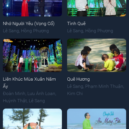
Nhớ Người Yêu (Vọng Cổ)
Tình Quê
Lê Sang
,
Hồng Phượng
Lê Sang
,
Hồng Phượng
Liên Khúc Mùa Xuân Năm
Quê Hương
Ấy
Lê Sang
,
Phạm Minh Thuận
,
Đoàn Minh
,
Lưu Ánh Loan
,
Kim Chi
Huỳnh Thật
,
Lê Sang