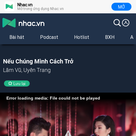
Nhac.vn
MỞ
Mở trong ứng dụng Nhac.vn
Bài hát
Podcast
Hotlist
BXH
Al
Nếu Chúng Mình Cách Trở
Lâm Vũ, Uyên Trang
Lưu lại
Error loading media: File could not be played