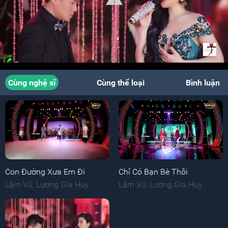
Cùng nghệ sĩ
Cùng thể loại
Bình luận
Con Đường Xưa Em Đi
Chỉ Có Bạn Bè Thôi
Lâm Vũ
,
Lương Gia Huy
Lâm Vũ
,
Lương Gia Huy