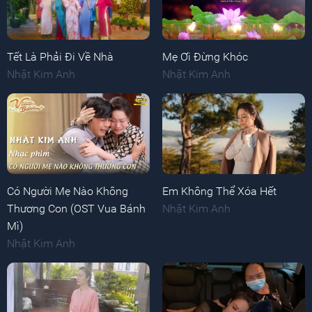
Tết Là Phải Đi Về Nhà
Mẹ Ơi Đừng Khóc
Nhật Kim Anh
Nhật Kim Anh
Có Người Mẹ Nào Không
Em Không Thể Xóa Hết
Thương Con (OST Vua Bánh
Nhật Kim Anh
Mì)
Nhật Kim Anh