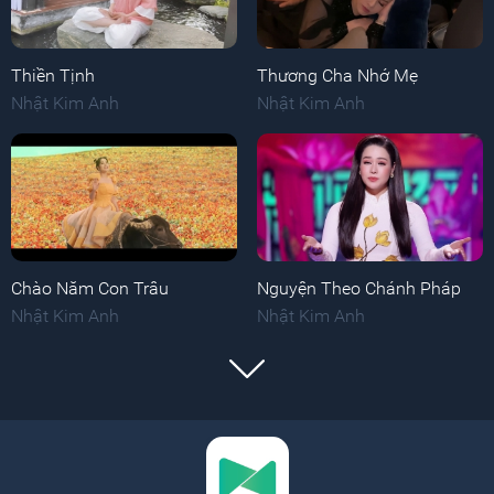
Thiền Tịnh
Thương Cha Nhớ Mẹ
Nhật Kim Anh
Nhật Kim Anh
Chào Năm Con Trâu
Nguyện Theo Chánh Pháp
Nhật Kim Anh
Nhật Kim Anh