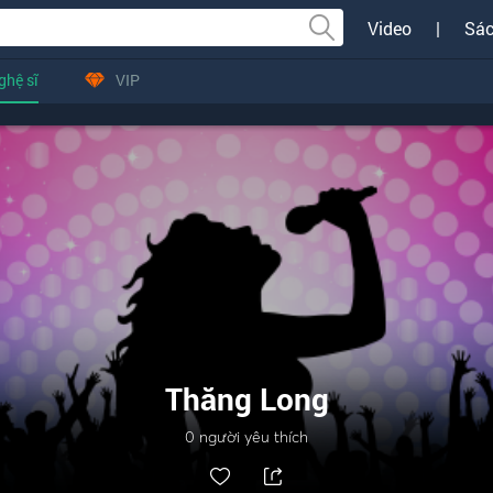
Video
|
Sác
ghệ sĩ
VIP
Thăng Long
0
người yêu thích