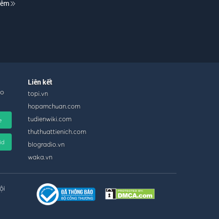
hêm
Liên kết
ho
topi.vn
hopamchuan.com
tudienwiki.com
e
thuthuattienich.com
id
blogradio.vn
waka.vn
ội