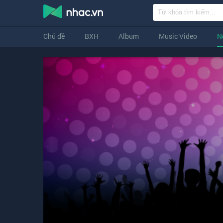
Chủ đề
BXH
Album
Music Video
N