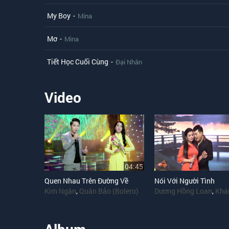
My Boy
-
Mina
Mơ
-
Mina
Tiết Học Cuối Cùng
-
Đại Nhân
Video
04:45
Quen Nhau Trên Đường Về
Nói Với Người Tình
Kim Ngân
,
Quân Bảo (Bolero)
Dương Hồng Loan
,
Khá