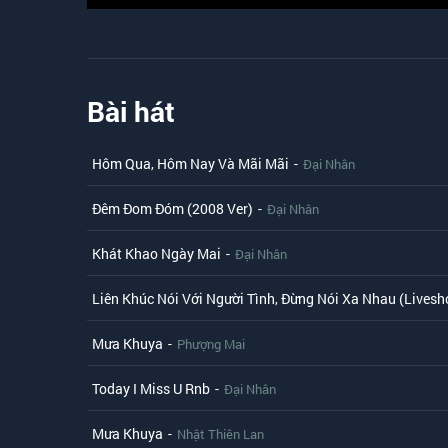
Bài hát
Hôm Qua, Hôm Nay Và Mãi Mãi
-
Đại Nhân
Đêm Đom Đóm (2008 Ver)
-
Đại Nhân
Khát Khao Ngày Mai
-
Đại Nhân
Liên Khúc Nói Với Người Tình, Đừng Nói Xa Nhau (Lives
Mưa Khuya
-
Phượng Mai
Today I Miss U Rnb
-
Đại Nhân
Mưa Khuya
-
Nhật Thiên Lan