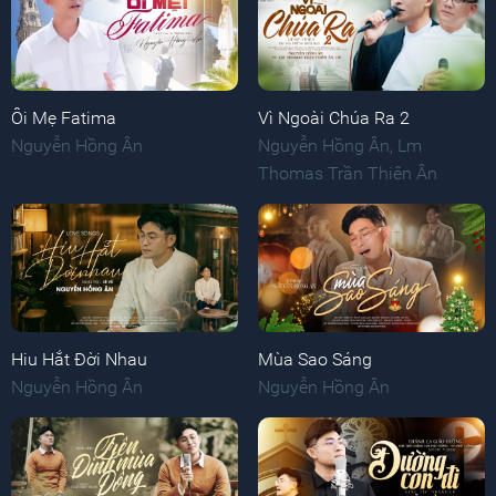
Ôi Mẹ Fatima
Vì Ngoài Chúa Ra 2
Nguyễn Hồng Ân
Nguyễn Hồng Ân
,
Lm
Thomas Trần Thiên Ân
Hiu Hắt Đời Nhau
Mùa Sao Sáng
Nguyễn Hồng Ân
Nguyễn Hồng Ân