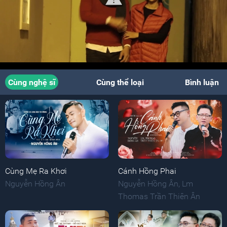
Cùng nghệ sĩ
Cùng thể loại
Bình luận
Cùng Mẹ Ra Khơi
Cánh Hồng Phai
Nguyễn Hồng Ân
Nguyễn Hồng Ân
,
Lm
Thomas Trần Thiên Ân