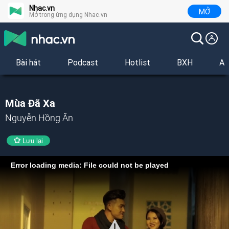
Nhac.vn
MỞ
Mở trong ứng dụng Nhac.vn
Bài hát
Podcast
Hotlist
BXH
Al
Mùa Đã Xa
Nguyễn Hồng Ân
Lưu lại
Error loading media: File could not be played