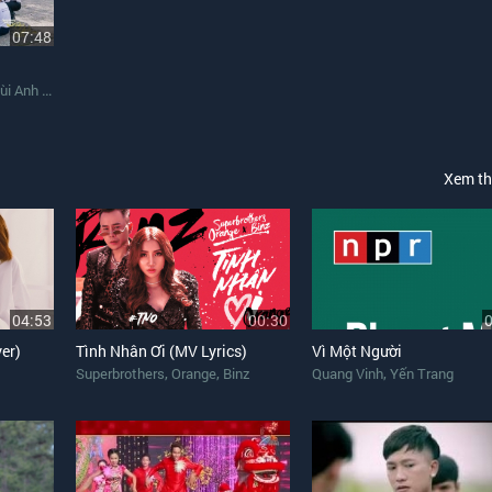
07:48
i Anh Tuấn
Xem t
04:53
00:30
er)
Tình Nhân Ơi (MV Lyrics)
Vì Một Người
,
,
,
Superbrothers
Orange
Binz
Quang Vinh
Yến Trang