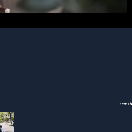
Xem t