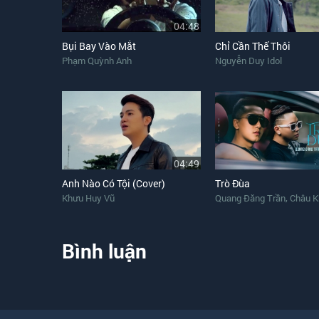
04:48
Bụi Bay Vào Mắt
Chỉ Cần Thế Thôi
Phạm Quỳnh Anh
Nguyễn Duy Idol
04:49
Anh Nào Có Tội (Cover)
Trò Đùa
,
Khưu Huy Vũ
Quang Đăng Trần
Châu Khả
Bình luận