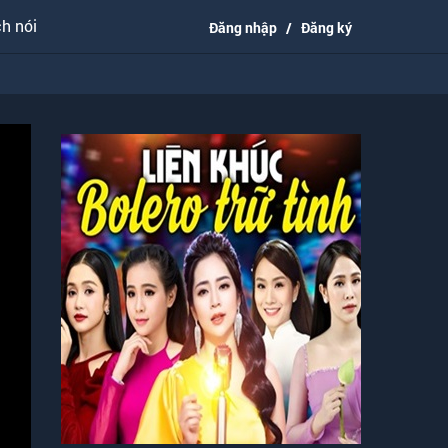
h nói
Đăng nhập
/
Đăng ký