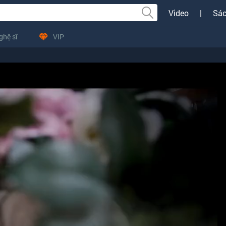
Video
|
Sác
ghệ sĩ
VIP