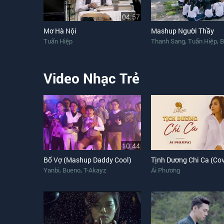
04:57
Mơ Hà Nội
Mashup Người Thầy
,
,
Tuấn Hiệp
Thanh Sang
Tuấn Hiệp
Bù
Video Nhạc Trẻ
10:44
Bố Vợ (Mashup Daddy Cool)
Tịnh Dương Chi Ca (Cov
,
,
Yanbi
Bueno
T-Akayz
Ái Phương