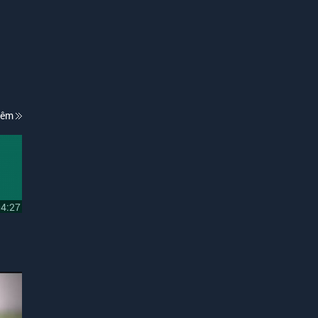
hêm
04:27