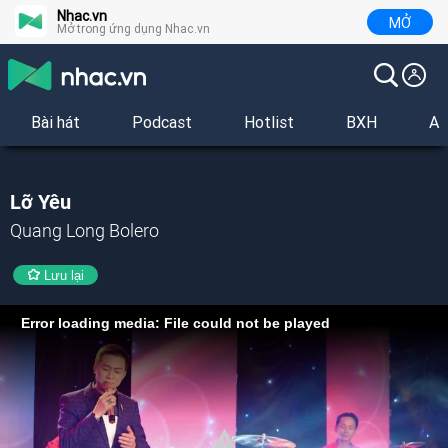
Nhac.vn
MỞ
Mở trong ứng dụng Nhac.vn
Bài hát
Podcast
Hotlist
BXH
Al
Lỡ Yêu
Quang Long Bolero
Lưu lại
Error loading media: File could not be played