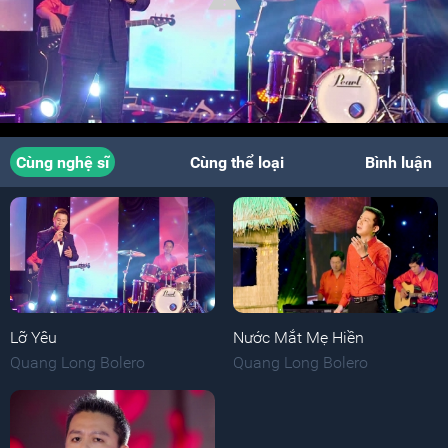
Cùng nghệ sĩ
Cùng thể loại
Bình luận
Lỡ Yêu
Nước Mắt Mẹ Hiền
Quang Long Bolero
Quang Long Bolero