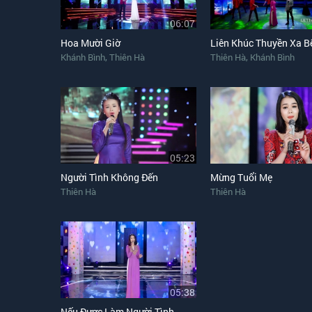
06:07
Hoa Mười Giờ
Liên Khúc Thuyền Xa B
,
,
Khánh Bình
Thiên Hà
Thiên Hà
Khánh Bình
05:23
Người Tình Không Đến
Mừng Tuổi Mẹ
Thiên Hà
Thiên Hà
05:38
Nếu Được Làm Người Tình