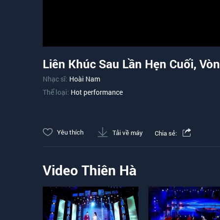
Liên Khúc Sau Lần Hẹn Cuối, Vò
Nhạc sĩ:
Hoài Nam
Thể loại:
Hot performance
Yêu thích
Tải về máy
Chia sẻ:
Video Thiên Hà