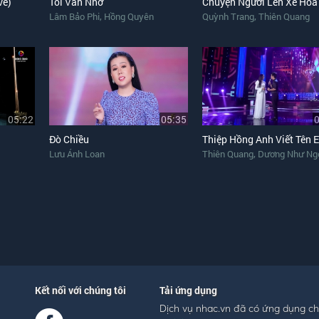
ve)
Tôi Vẫn Nhớ
Chuyện Người Lên Xe Hoa
,
,
Lâm Bảo Phi
Hồng Quyên
Quỳnh Trang
Thiên Quang
05:22
05:35
Đò Chiều
Thiệp Hồng Anh Viết Tên 
,
Lưu Ánh Loan
Thiên Quang
Dương Như Ng
Kết nối với chúng tôi
Tải ứng dụng
Dịch vụ nhac.vn đã có ứng dụng c