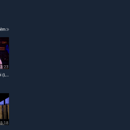
hêm
03:23
Việt Nam Những Chuyến Đi (Live)
05:18