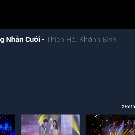
ng Nhẫn Cưới -
Thiên Hà
,
Khánh Bình
Xem t