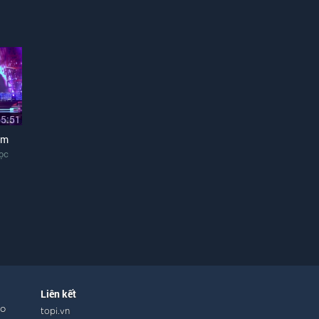
05:51
Em
ọc
Liên kết
ho
topi.vn