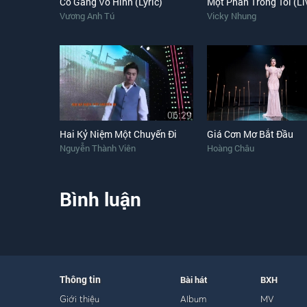
Cố Gắng Vô Hình (Lyric)
Một Phần Trong Tôi (Li
Vương Anh Tú
Vicky Nhung
06:29
Hai Kỷ Niệm Một Chuyến Đi
Giá Cơn Mơ Bắt Đầu
Nguyễn Thành Viên
Hoàng Châu
Bình luận
Thông tin
Bài hát
BXH
Giới thiệu
Album
MV