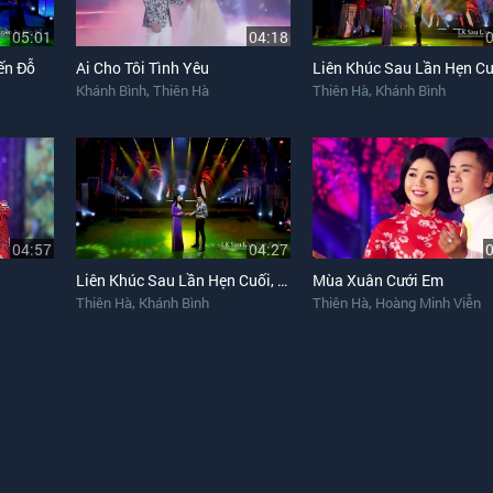
05:01
04:18
ến Đỗ
Ai Cho Tôi Tình Yêu
Liên Khúc Sau Lần Hẹn Cu
,
,
Khánh Bình
Thiên Hà
Thiên Hà
Khánh Bình
04:57
04:27
Liên Khúc Sau Lần Hẹn Cuối, Vòng Nhẫn Cưới
Mùa Xuân Cưới Em
,
,
Thiên Hà
Khánh Bình
Thiên Hà
Hoàng Minh Viễn