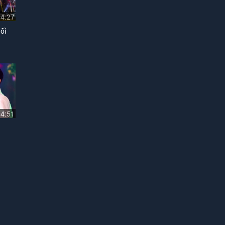
04:27
ối
04:51