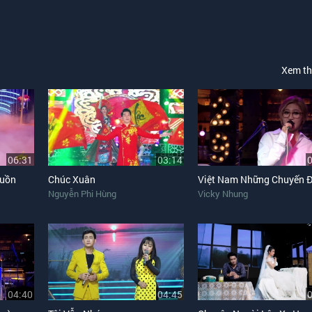
Xem t
06:31
03:14
Buồn
Chúc Xuân
Nguyễn Phi Hùng
Vicky Nhung
04:40
04:45