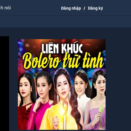
h nói
Đăng nhập
/
Đăng ký