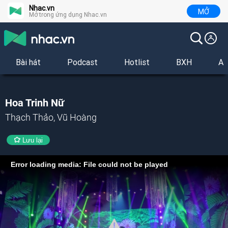
Nhac.vn
MỞ
Mở trong ứng dụng Nhac.vn
Bài hát
Podcast
Hotlist
BXH
Al
Hoa Trinh Nữ
Thạch Thảo, Vũ Hoàng
Lưu lại
Error loading media: File could not be played