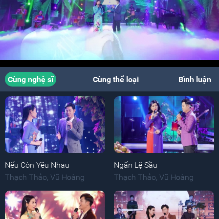
Cùng nghệ sĩ
Cùng thể loại
Bình luận
Nếu Còn Yêu Nhau
Ngấn Lệ Sầu
Thạch Thảo
,
Vũ Hoàng
Thạch Thảo
,
Vũ Hoàng