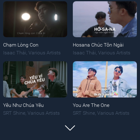
Chạm Lòng Con
Hosana Chúc Tôn Ngài
Isaac Thái
,
Various Artists
Isaac Thái
,
Various Artists
Yêu Như Chúa Yêu
You Are The One
SRT Shine
,
Various Artists
SRT Shine
,
Various Artists