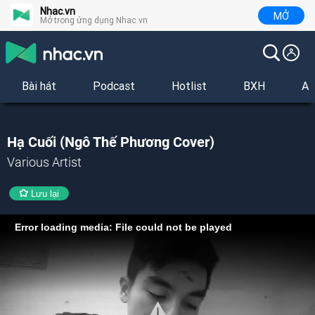
Nhac.vn
MỞ
Mở trong ứng dụng Nhac.vn
Bài hát
Podcast
Hotlist
BXH
Al
Hạ Cuối (Ngô Thế Phương Cover)
Various Artist
Lưu lại
Error loading media: File could not be played