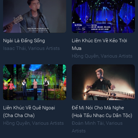
Ngài Là Đấng Sống
Liên Khúc Em Về Kẻo Trời
Isaac Thái
,
Various Artists
Mưa
Hồng Quyên
,
Various Artists
Liên Khúc Về Quê Ngoại
Để Mị Nói Cho Mà Nghe
(Cha Cha Cha)
(Hoà Tấu Nhạc Cụ Dân Tộc)
Hồng Quyên
,
Various Artists
Đoàn Minh Tài
,
Various
Artists