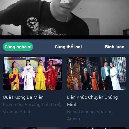
Cùng nghệ sĩ
Cùng thể loại
Bình luận
Quê Hương Ba Miền
Liên Khúc Chuyện Chúng
Khánh An
,
Phương Anh (Trẻ)
,
Mình
Various Artists
Bằng Chương
,
Various
Artists