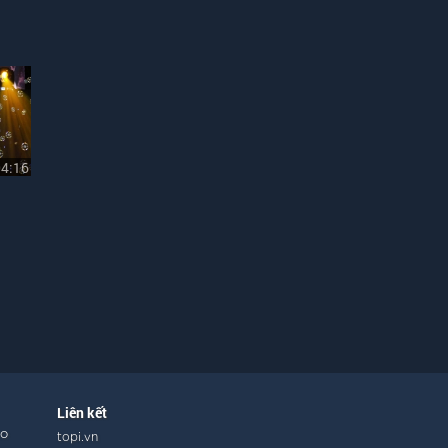
04:16
Liên kết
ho
topi.vn