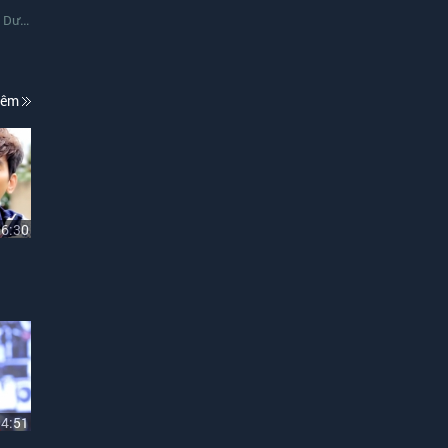
,
Dương Thái Phong
hêm
06:30
04:51