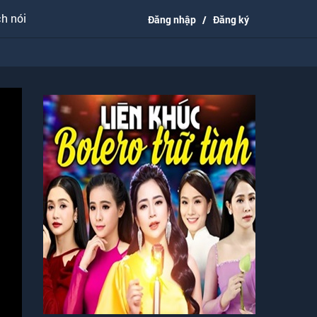
h nói
Đăng nhập
/
Đăng ký