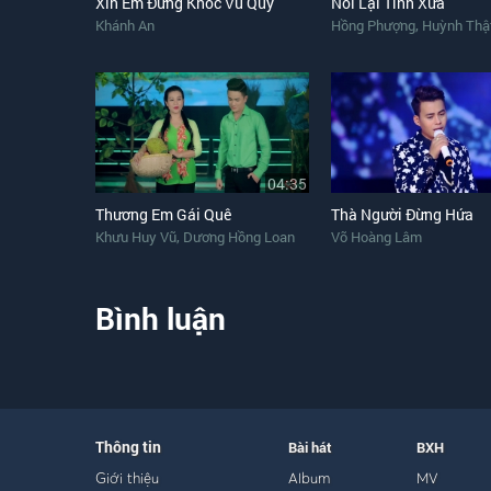
Xin Em Đừng Khóc Vu Quy
Nối Lại Tình Xưa
,
Khánh An
Hồng Phượng
Huỳnh Thậ
04:35
Thương Em Gái Quê
Thà Người Đừng Hứa
,
Khưu Huy Vũ
Dương Hồng Loan
Võ Hoàng Lâm
Bình luận
Thông tin
Bài hát
BXH
Giới thiệu
Album
MV