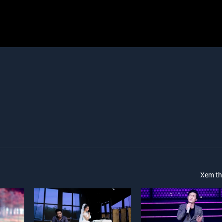
Xem t