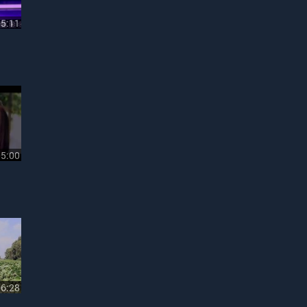
05:11
05:00
06:28