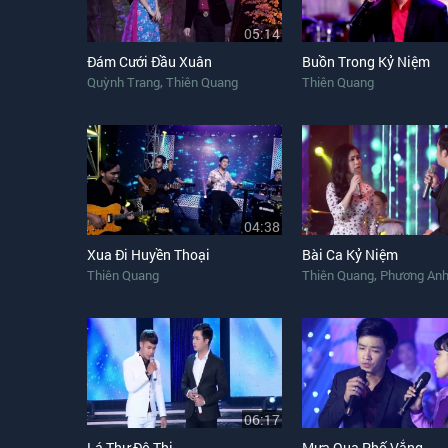
05:14
Đám Cưới Đầu Xuân
Buồn Trong Kỷ Niệm
,
Quỳnh Trang
Thiên Quang
Thiên Quang
04:38
Xua Đi Huyền Thoại
Bài Ca Kỷ Niệm
,
Thiên Quang
Thiên Quang
Phương Anh
06:17
Lá Thư Đô Thị
Mưa Qua Phố Vắng