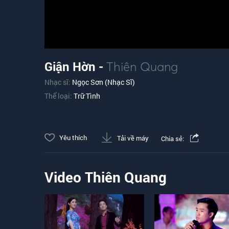
Giận Hờn -
Thiên Quang
Nhạc sĩ:
Ngọc Sơn (Nhạc Sĩ)
Thể loại:
Trữ Tình
Yêu thích
Tải về máy
Chia sẻ:
Video Thiên Quang