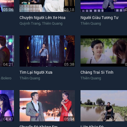
05:06
05:18
Chuyện Người Lên Xe Hoa
Người Giàu Tương Tư
,
Quỳnh Trang
Thiên Quang
Thiên Quang
04:21
05:38
Tìm Lại Người Xưa
Chàng Trai Si Tình
 Bolero
Thiên Quang
Thiên Quang
04:47
05:04
Chuyến Đò Không Em
Liên Khúc Đò