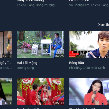
,
,
Thiên Quang
Hồng Phượng
Võ Hoàng Lâm
Thiên Quang
Xem t
12:39
04:25
Liên Khúc Chúc Xuân, Ngày Tết Quê Em
Hai Lối Mộng
Bông Bầu
,
,
c Sơn
Bé Mai Vy
Dương Sang
Phi Bằng
Châu Nhật Minh
04:31
05:30