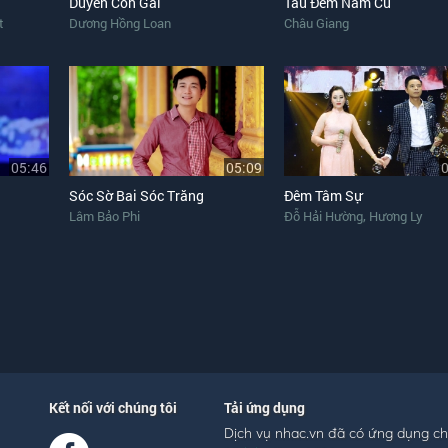
Duyên Con Gái
Tàu Đêm Năm Cũ
t
Dương Hồng Loan
Châu Giang
05:46
05:09
Sóc Sờ Bai Sóc Trăng
Đêm Tâm Sự
,
Lâm Bảo Phi
Đỗ Hải Hường
Hương Ly
Kết nối với chúng tôi
Tải ứng dụng
Dịch vụ nhac.vn đã có ứng dụng c