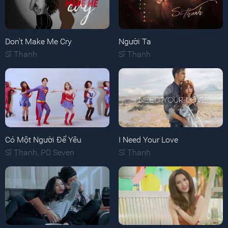
Don't Make Me Cry
Người Ta
Sĩ Thanh
Sĩ Thanh
Có Một Người Để Yêu
I Need Your Love
Sĩ Thanh
,
PD Seven
Sĩ Thanh