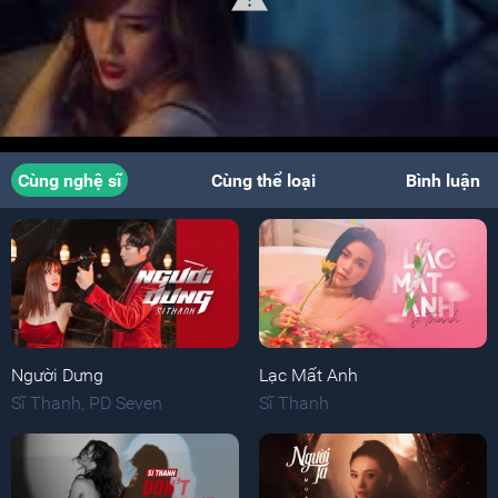
Cùng nghệ sĩ
Cùng thể loại
Bình luận
Người Dưng
Lạc Mất Anh
Sĩ Thanh
,
PD Seven
Sĩ Thanh