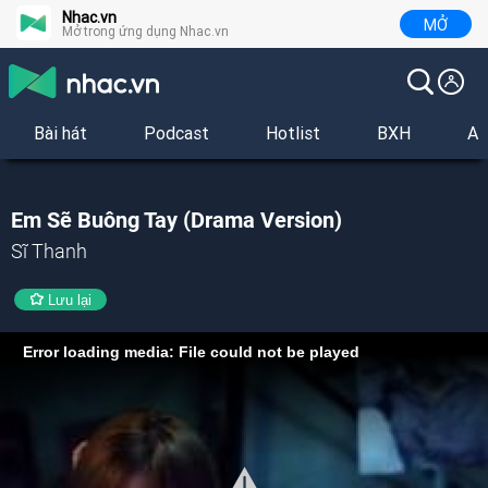
Nhac.vn
MỞ
Mở trong ứng dụng Nhac.vn
Bài hát
Podcast
Hotlist
BXH
Al
Em Sẽ Buông Tay (Drama Version)
Sĩ Thanh
Lưu lại
Error loading media: File could not be played