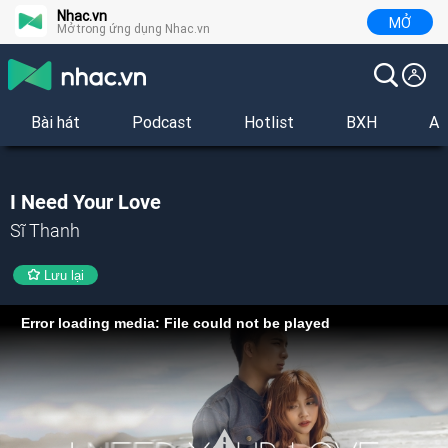
Nhac.vn
MỞ
Mở trong ứng dụng Nhac.vn
Bài hát
Podcast
Hotlist
BXH
Al
I Need Your Love
Sĩ Thanh
Lưu lại
Error loading media: File could not be played