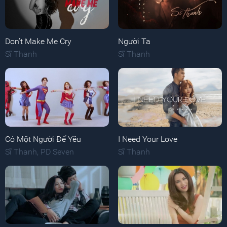
Don't Make Me Cry
Người Ta
Sĩ Thanh
Sĩ Thanh
Có Một Người Để Yêu
I Need Your Love
Sĩ Thanh
,
PD Seven
Sĩ Thanh