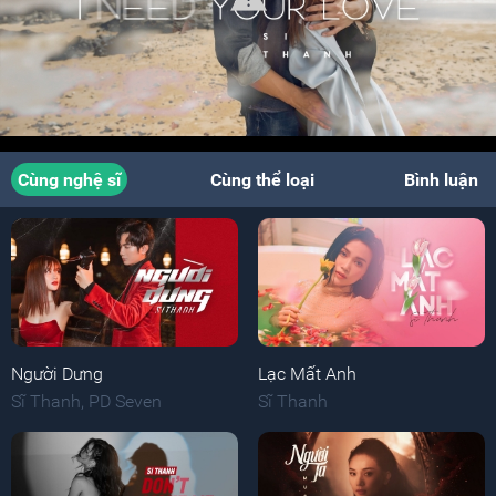
Cùng nghệ sĩ
Cùng thể loại
Bình luận
Người Dưng
Lạc Mất Anh
Sĩ Thanh
,
PD Seven
Sĩ Thanh