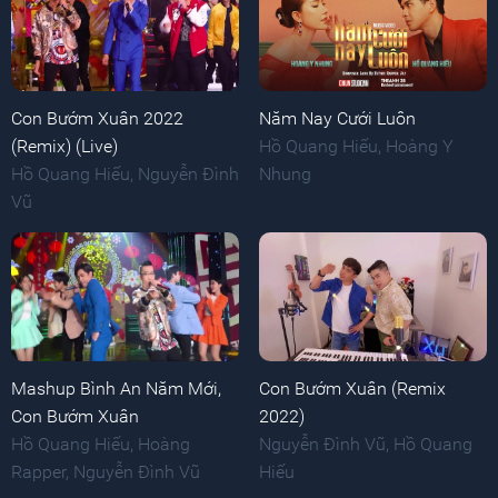
Con Bướm Xuân 2022
Năm Nay Cưới Luôn
(Remix) (Live)
Hồ Quang Hiếu
,
Hoàng Y
Hồ Quang Hiếu
,
Nguyễn Đình
Nhung
Vũ
Mashup Bình An Năm Mới,
Con Bướm Xuân (Remix
Con Bướm Xuân
2022)
Hồ Quang Hiếu
,
Hoàng
Nguyễn Đình Vũ
,
Hồ Quang
Rapper
,
Nguyễn Đình Vũ
Hiếu