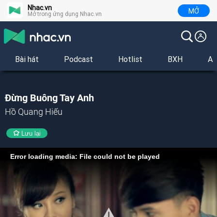
Nhac.vn
MỞ
Mở trong ứng dụng Nhac.vn
Bài hát
Podcast
Hotlist
BXH
Al
Đừng Buông Tay Anh
Hồ Quang Hiếu
Lưu lại
Error loading media: File could not be played