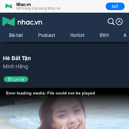
Nhac.vn
MỞ
Mở trong ứng dụng Nhac.vn
Bài hát
Podcast
Hotlist
BXH
Al
Hè Bất Tận
Minh Hằng
Lưu lại
Error loading media: File could not be played