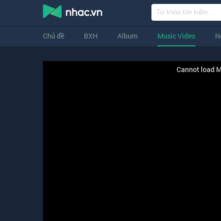
Chủ đề
BXH
Album
Music Video
N
Cannot load M