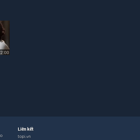
02:00
Liên kết
ho
topi.vn