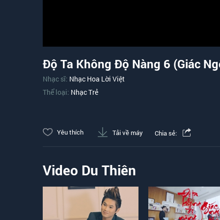
Độ Ta Không Độ Nàng 6 (Giác Ngộ
Nhạc sĩ:
Nhạc Hoa Lời Việt
Thể loại:
Nhạc Trẻ
Yêu thích
Tải về máy
Chia sẻ:
Video Du Thiên