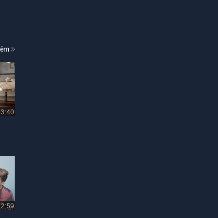
hêm
03:40
02:59