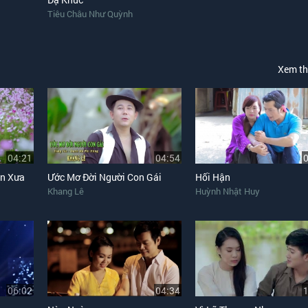
Tiêu Châu Như Quỳnh
Xem t
04:21
04:54
n Xưa
Ước Mơ Đời Người Con Gái
Hối Hận
Khang Lê
Huỳnh Nhật Huy
06:02
04:34