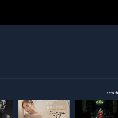
Xem t