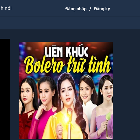
h nói
Đăng nhập
/
Đăng ký