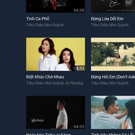
04:08
Tình Ca Phố
Đừng Lừa Dối Em
Tiêu Châu Như Quỳnh
Tiêu Châu Như Quỳnh
04:53
Biệt Khúc Chờ Nhau
Đừng Hỏi Em (Don't As
,
Tiêu Châu Như Quỳnh
Ái Phương
Tiêu Châu Như Quỳnh
04:05
Ngày Mai Trời Lại Sáng
Tình Yêu Không Có Lỗi